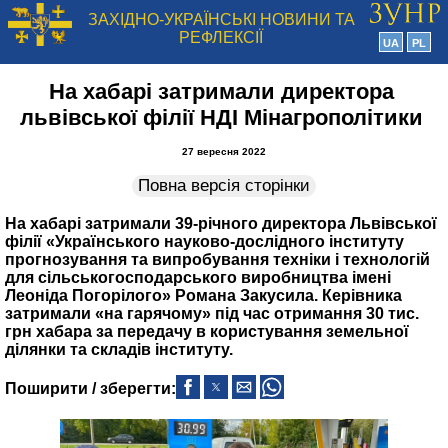
ЗАХІДНО-УКРАЇНСЬКІ НОВИНИ ТА
РЕФЛЕКСІЇ
UA
PL
На хабарі затримали директора
львівської філії НДІ Мінагрополітики
27 вересня 2022
Повна версія сторінки
На хабарі затримали 39-річного директора Львівської
філії «Українського науково-дослідного інституту
прогнозування та випробування техніки і технологій
для сільськогосподарського виробництва імені
Леоніда Погорілого» Романа Закусила. Керівника
затримали «на гарячому» під час отримання 30 тис.
грн хабара за передачу в користування земельної
ділянки та складів інституту.
Поширити / зберегти: