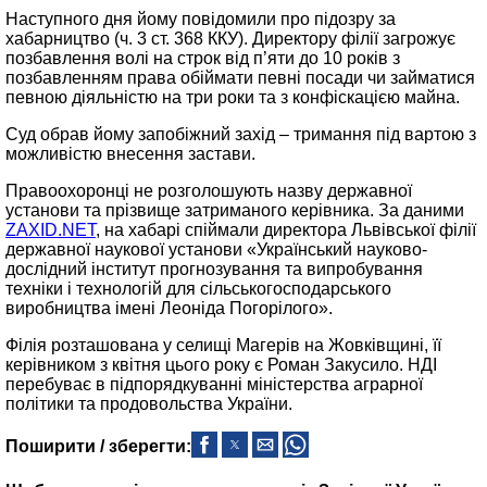
Наступного дня йому повідомили про підозру за
хабарництво (ч. 3 ст. 368 ККУ). Директору філії загрожує
позбавлення волі на строк від п’яти до 10 років з
позбавленням права обіймати певні посади чи займатися
певною діяльністю на три роки та з конфіскацією майна.
Суд обрав йому запобіжний захід – тримання під вартою з
можливістю внесення застави.
Правоохоронці не розголошують назву державної
установи та прізвище затриманого керівника. За даними
ZAXID.NET
, на хабарі спіймали директора Львівської філії
державної наукової установи «Український науково-
дослідний інститут прогнозування та випробування
техніки і технологій для сільськогосподарського
виробництва імені Леоніда Погорілого».
Філія розташована у селищі Магерів на Жовківщині, її
керівником з квітня цього року є Роман Закусило. НДІ
перебуває в підпорядкуванні міністерства аграрної
політики та продовольства України.
Поширити / зберегти: