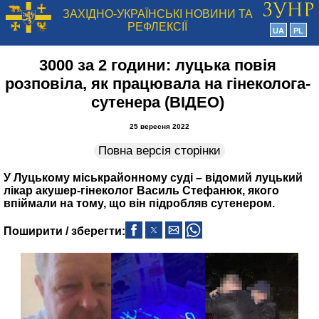
ЗАХІДНО-УКРАЇНСЬКІ НОВИНИ ТА
РЕФЛЕКСІЇ
UA
PL
3000 за 2 години: луцька повія
розповіла, як працювала на гінеколога-
сутенера (ВІДЕО)
25 вересня 2022
Повна версія сторінки
У Луцькому міськрайонному суді – відомий луцький
лікар акушер-гінеколог Василь Стефанюк, якого
впіймали на тому, що він підробляв сутенером.
Поширити / зберегти: