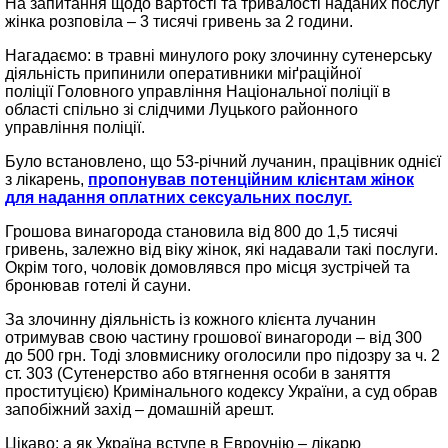
На запитання щодо вартості та тривалості наданих послуг
жінка розповіла – 3 тисячі гривень за 2 години.
Нагадаємо: в травні минулого року злочинну сутенерську
діяльність припинили оперативники міґраційної
поліції Головного управління Національної поліції в
області спільно зі слідчими Луцького районного
управління поліції.
Було встановлено, що 53-річний лучанин, працівник однієї
з лікарень,
пропонував потенційним клієнтам жінок
для надання оплатних сексуальних послуг.
Грошова винагорода становила від 800 до 1,5 тисячі
гривень, залежно від віку жінок, які надавали такі послуги.
Окрім того, чоловік домовлявся про місця зустрічей та
бронював готелі й сауни.
За злочинну діяльність із кожного клієнта лучанин
отримував свою частину грошової винагороди – від 300
до 500 грн. Тоді зловмиснику оголосили про підозру за ч. 2
ст. 303 (Сутенерство або втягнення особи в заняття
проституцією) Кримінального кодексу України, а суд обрав
запобіжний захід – домашній арешт.
Цікаво: а як Україна вступе в Евроунію – лікарю