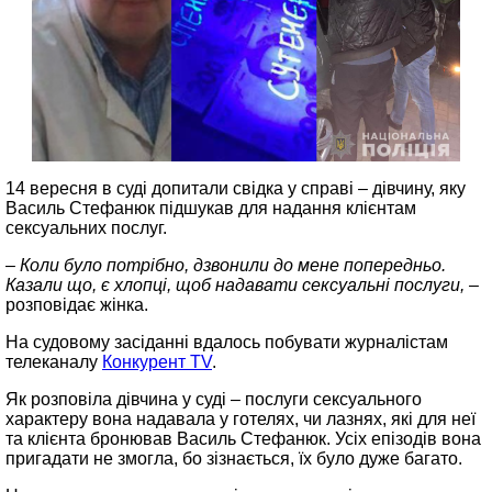
14 вересня в суді допитали свідка у справі – дівчину, яку
Василь Стефанюк підшукав для надання клієнтам
сексуальних послуг.
– Коли було потрібно, дзвонили до мене попередньо.
Казали що, є хлопці, щоб надавати сексуальні послуги, –
розповідає жінка.
На судовому засіданні вдалось побувати журналістам
телеканалу
Конкурент TV
.
Як розповіла дівчина у суді – послуги сексуального
характеру вона надавала у готелях, чи лазнях, які для неї
та клієнта бронював Василь Стефанюк. Усіх епізодів вона
пригадати не змогла, бо зізнається, їх було дуже багато.