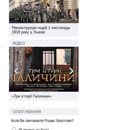
а
Реконструкція подій 1 листопада
Реконструкція подій 1 лис
1918 року у Львові
1918 року у Львові
ВІДЕО
ї
«Три історії Галичини»
Спільний інформпростір За
України
ОПИТУВАННЯ
Коли Ви святкували Різдво Христове?