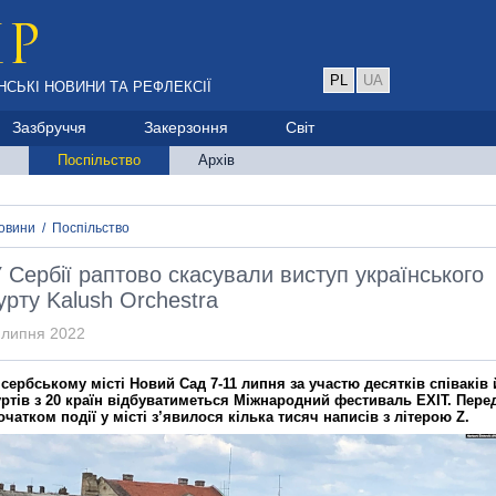
PL
UA
НСЬКІ НОВИНИ ТА РЕФЛЕКСІЇ
Зазбруччя
Закерзоння
Світ
Поспільство
Архів
овини
/
Поспільство
 Сербії раптово скасували виступ українського
урту Kalush Orchestra
 липня 2022
 сербському місті Новий Сад 7-11 липня за участю десятків співаків 
уртів з 20 країн відбуватиметься Міжнародний фестиваль ЕХІТ. Пере
очатком події у місті з’явилося кілька тисяч написів з літерою Z.