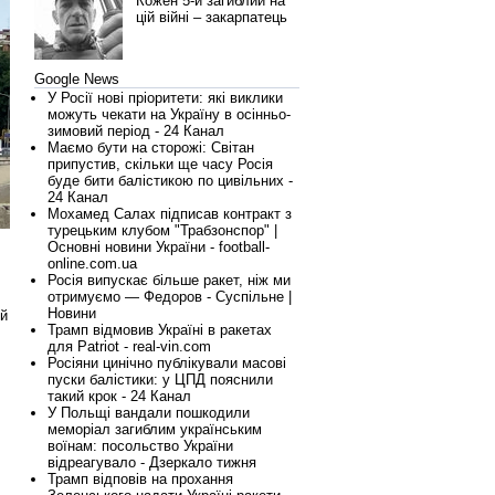
Кожен 5-й загиблий на
цій війні – закарпатець
Google News
У Росії нові пріоритети: які виклики
можуть чекати на Україну в осінньо-
зимовий період - 24 Канал
Маємо бути на сторожі: Світан
припустив, скільки ще часу Росія
буде бити балістикою по цивільних -
24 Канал
Мохамед Салах підписав контракт з
турецьким клубом "Трабзонспор" |
Основні новини України - football-
online.com.ua
Росія випускає більше ракет, ніж ми
отримуємо — Федоров - Суспільне |
Новини
ий
Трамп відмовив Україні в ракетах
для Patriot - real-vin.com
Росіяни цинічно публікували масові
пуски балістики: у ЦПД пояснили
такий крок - 24 Канал
У Польщі вандали пошкодили
меморіал загиблим українським
воїнам: посольство України
відреагувало - Дзеркало тижня
Трамп відповів на прохання