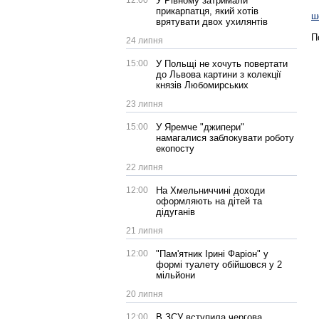
12:00
У Рівному затримали
прикарпатця, який хотів
ш
врятувати двох ухилянтів
П
24 липня
15:00
У Польщі не хочуть повертати
до Львова картини з колекції
князів Любомирських
23 липня
15:00
У Яремче "джипери"
намагалися заблокувати роботу
екопосту
22 липня
12:00
На Хмельниччині доходи
оформляють на дітей та
дідуганів
21 липня
12:00
"Пам'ятник Ірині Фаріон" у
формі туалету обійшовся у 2
мільйони
20 липня
12:00
В ЗСУ вступила чергова