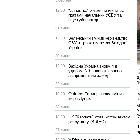
3 серпня
12:00
"Зачистка" Хмельниччини: за
ґратами начальник УСБУ та
віце-губернатор
31 липня
12:00
Зеленський змінив керівництво
СБУ в трьох областях Західної
України
30 липня
12:00
Західна Україна знову під
Ц
ударом. У Львові атаковано
в
авіаремонтний завод
Д
д
29 липня
Н
15:00
Олігарх Палиця знову змінив
г
мера Луцька
н
М
28 липня
А
г
18:00
ФК "Карпати" став інструментом
рекрутингу (ВІДЕО)
Щ
27 липня
п