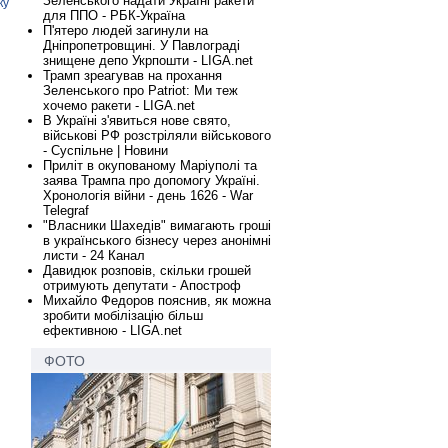
Зеленського надати Україні ракети
ку
для ППО - РБК-Україна
П'ятеро людей загинули на
Дніпропетровщині. У Павлограді
знищене депо Укрпошти - LIGA.net
Трамп зреагував на прохання
Зеленського про Patriot: Ми теж
хочемо ракети - LIGA.net
В Україні з'явиться нове свято,
військові РФ розстріляли військового
- Суспільне | Новини
Приліт в окупованому Маріуполі та
заява Трампа про допомогу Україні.
Хронологія війни - день 1626 - War
Telegraf
"Власники Шахедів" вимагають гроші
в українського бізнесу через анонімні
листи - 24 Канал
Давидюк розповів, скільки грошей
отримують депутати - Апостроф
Михайло Федоров пояснив, як можна
зробити мобілізацію більш
ефективною - LIGA.net
ФОТО