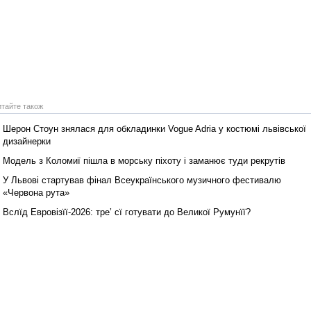
Реконструкція подій 1 листопад
1918 року у Львові
итайте також
Шерон Стоун знялася для обкладинки Vogue Adria у костюмі львівської
дизайнерки
Модель з Коломиї пішла в морську піхоту і заманює туди рекрутів
У Львові стартував фінал Всеукраїнського музичного фестивалю
«Червона рута»
Вслїд Евровізїї-2026: тре’ сї готувати до Великої Румунїї?
Спільний інформпростір Західно
України