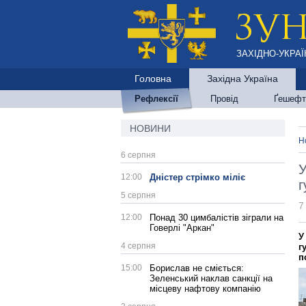
ЗАХІДНО-УКРАЇ
Головна
Західна Україна
Рефлексії
Провід
Ґешефт
НОВИНИ
Н
6 серпня
У
12:00
Дністер стрімко міліє
г
5 серпня
7
12:00
Понад 30 цимбалістів зіграли на
Говерлі "Аркан"
У
4 серпня
г
п
15:00
Борислав не сміється:
Зеленський наклав санкції на
місцеву нафтову компанію