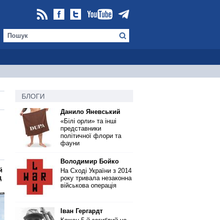
БЛОГИ
Данило Яневський
«Білі орли» та інші
представники
політичної флори та
фауни
Володимир Бойко
й
На Сході України з 2014
д
року тривала незаконна
військова операція
Іван Гергардт