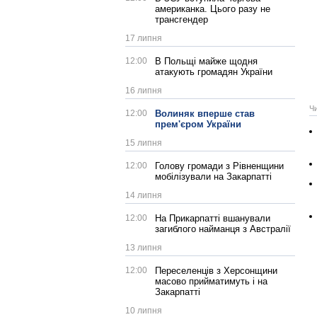
американка. Цього разу не
трансгендер
17 липня
12:00
В Польщі майже щодня
атакують громадян України
16 липня
Ч
12:00
Волиняк вперше став
прем'єром України
15 липня
12:00
Голову громади з Рівненщини
мобілізували на Закарпатті
14 липня
12:00
На Прикарпатті вшанували
загиблого найманця з Австралії
13 липня
12:00
Переселенців з Херсонщини
масово прийматимуть і на
Закарпатті
10 липня