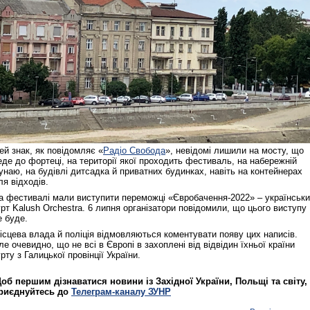
ей знак, як повідомляє
«
Радіо Свобода
»,
невідомі лишили на мосту, що
еде до фортеці, на території якої проходить фестиваль, на набережній
унаю, на будівлі дитсадка й приватних будинках, навіть на контейнерах
ля відходів.
а фестивалі мали виступити переможці «Євробачення-2022» – українськ
урт Kalush Orchestra. 6 липня організатори повідомили, що цього виступу
е буде.
ісцева влада й поліція відмовляються коментувати появу цих написів.
ле очевидно, що не всі в Європі в захоплені від відвідин їхньої країни
урту з Галицької провінції України.
об першим дізнаватися новини із Західної України, Польщі та світу,
риєднуйтесь до
Телеграм-каналу ЗУНР