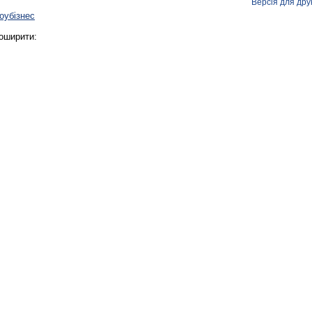
Версія для дру
оубізнес
оширити: