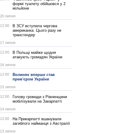
формі туалету обійшовся у 2
мільйони
20 липня
12:00
В ЗСУ вступила чергова
американка. Цього разу не
трансгендер
17 липня
12:00
В Польщі майже щодня
атакують громадян України
16 липня
12:00
Волиняк вперше став
прем'єром України
15 липня
12:00
Голову громади з Рівненщини
мобілізували на Закарпатті
14 липня
12:00
На Прикарпатті вшанували
загиблого найманця з Австралії
13 липня