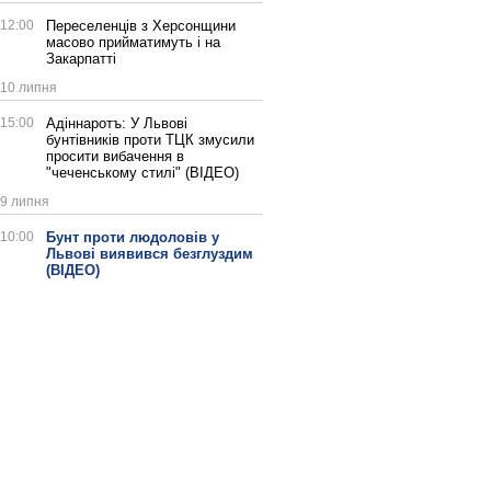
12:00
Переселенців з Херсонщини
масово прийматимуть і на
Закарпатті
10 липня
15:00
Адіннаротъ: У Львові
бунтівників проти ТЦК змусили
просити вибачення в
"чеченському стилі" (ВІДЕО)
9 липня
10:00
Бунт проти людоловів у
Львові виявився безглуздим
(ВІДЕО)