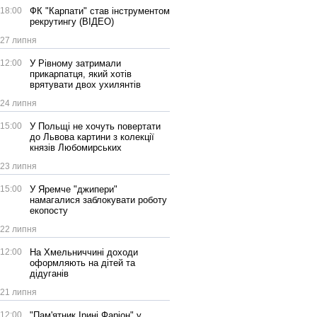
18:00
ФК "Карпати" став інструментом
рекрутингу (ВІДЕО)
27 липня
12:00
У Рівному затримали
прикарпатця, який хотів
врятувати двох ухилянтів
24 липня
15:00
У Польщі не хочуть повертати
до Львова картини з колекції
князів Любомирських
23 липня
15:00
У Яремче "джипери"
намагалися заблокувати роботу
екопосту
22 липня
12:00
На Хмельниччині доходи
оформляють на дітей та
дідуганів
21 липня
12:00
"Пам'ятник Ірині Фаріон" у