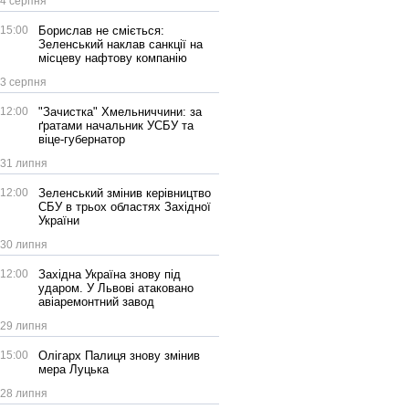
4 серпня
15:00
Борислав не сміється:
Зеленський наклав санкції на
місцеву нафтову компанію
3 серпня
12:00
"Зачистка" Хмельниччини: за
ґратами начальник УСБУ та
віце-губернатор
31 липня
12:00
Зеленський змінив керівництво
СБУ в трьох областях Західної
України
30 липня
12:00
Західна Україна знову під
ударом. У Львові атаковано
авіаремонтний завод
29 липня
15:00
Олігарх Палиця знову змінив
мера Луцька
28 липня