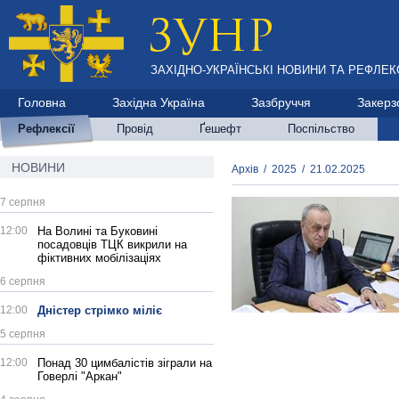
ЗАХІДНО-УКРАЇНСЬКІ НОВИНИ ТА РЕФЛЕКС
Головна
Західна Україна
Зазбруччя
Закерз
Рефлексії
Провід
Ґешефт
Поспільство
НОВИНИ
Архів
/
2025
/
21.02.2025
7 серпня
12:00
На Волині та Буковині
посадовців ТЦК викрили на
фіктивних мобілізаціях
6 серпня
12:00
Дністер стрімко міліє
5 серпня
12:00
Понад 30 цимбалістів зіграли на
Говерлі "Аркан"