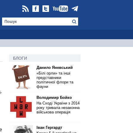
БЛОГИ
Данило Яневський
«Білі орли» та інші
представники
політичної флори та
фауни
-
Володимир Бойко
На Сході України з 2014
року тривала незаконна
військова операція
Іван Гергардт
е