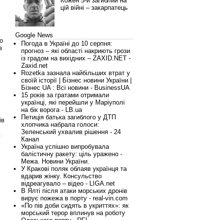
Кожен 5-й загиблий на
цій війні – закарпатець
Google News
о
Погода в Україні до 10 серпня:
з
прогноз – які області накриють грози
із градом на вихідних – ZAXID.NET -
Zaxid.net
Rozetka зазнала найбільших втрат у
своїй історії | Бізнес новини України |
Бізнес UA : Всі новини - BusinessUA
15 років за гратами отримали
українці, які перейшли у Маріуполі
на бік ворога - LB.ua
Петиція батька загиблого у ДТП
ів
хлопчика набрала голоси:
Зеленський ухвалив рішення - 24
в
Канал
Україна успішно випробувала
балістичну ракету: ціль уражено -
Межа. Новини України.
У Кракові поляк облаяв українця та
вдарив жінку. Консульство
відреагувало – відео - LIGA.net
В Ялті після атаки морських дронів
вирує пожежа в порту - real-vin.com
«По пів доби сидять в укриттях»: як
морський терор вплинув на роботу