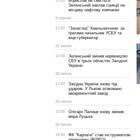
15:00
Борислав не сміється:
Зеленський наклав санкції на
місцеву нафтову компанію
3 серпня
12:00
"Зачистка" Хмельниччини: за
ґратами начальник УСБУ та
віце-губернатор
31 липня
12:00
Зеленський змінив керівництво
СБУ в трьох областях Західної
України
30 липня
12:00
Західна Україна знову під
ударом. У Львові атаковано
авіаремонтний завод
29 липня
15:00
Олігарх Палиця знову змінив
мера Луцька
28 липня
18:00
ФК "Карпати" став інструментом
рекрутингу (ВІДЕО)