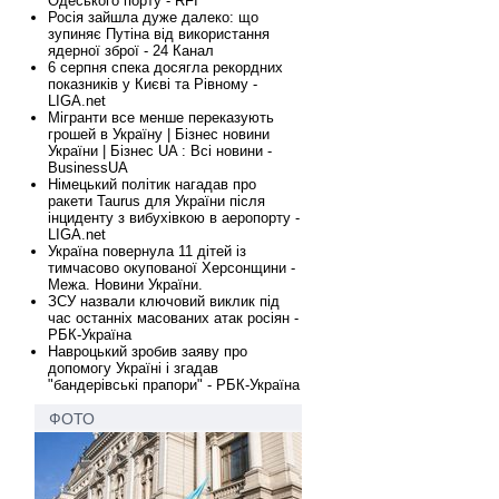
Одеського порту - RFI
Росія зайшла дуже далеко: що
зупиняє Путіна від використання
ядерної зброї - 24 Канал
6 серпня спека досягла рекордних
показників у Києві та Рівному -
LIGA.net
Мігранти все менше переказують
грошей в Україну | Бізнес новини
України | Бізнес UA : Всі новини -
BusinessUA
Німецький політик нагадав про
ракети Taurus для України після
інциденту з вибухівкою в аеропорту -
LIGA.net
Україна повернула 11 дітей із
тимчасово окупованої Херсонщини -
Межа. Новини України.
ЗСУ назвали ключовий виклик під
час останніх масованих атак росіян -
РБК-Україна
Навроцький зробив заяву про
допомогу Україні і згадав
"бандерівські прапори" - РБК-Україна
ФОТО