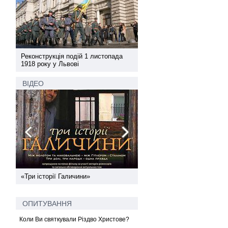
а
Реконструкція подій 1 листопада
Реконструкція подій 1 лис
1918 року у Львові
1918 року у Львові
ВІДЕО
ї
«Три історії Галичини»
Спільний інформпростір За
України
ОПИТУВАННЯ
Коли Ви святкували Різдво Христове?