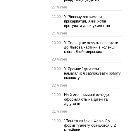
27 липня
12:00
У Рівному затримали
прикарпатця, який хотів
врятувати двох ухилянтів
24 липня
15:00
У Польщі не хочуть повертати
до Львова картини з колекції
князів Любомирських
23 липня
15:00
У Яремче "джипери"
намагалися заблокувати роботу
екопосту
22 липня
12:00
На Хмельниччині доходи
оформляють на дітей та
дідуганів
21 липня
12:00
"Пам'ятник Ірині Фаріон" у
формі туалету обійшовся у 2
мільйони