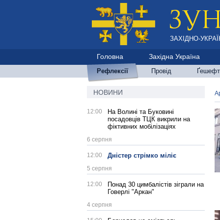
ЗАХІДНО-УКРАЇ
Головна
Західна Україна
Рефлексії
Провід
Ґешефт
НОВИНИ
А
12:00
На Волині та Буковині
посадовців ТЦК викрили на
фіктивних мобілізаціях
6 серпня
12:00
Дністер стрімко міліє
5 серпня
12:00
Понад 30 цимбалістів зіграли на
Говерлі "Аркан"
4 серпня