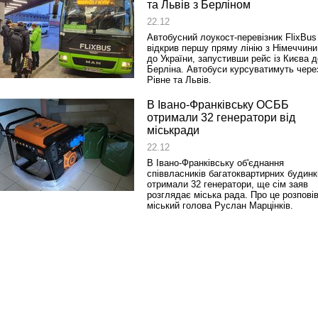
та Львів з Берліном
22.12
Автобусний лоукост-перевізник FlixBus
відкрив першу пряму лінію з Німеччини
до України, запустивши рейс із Києва д
Берліна. Автобуси курсуватимуть чере
Рівне та Львів.
В Івано-Франківську ОСББ
отримали 32 генератори від
міськради
22.12
В Івано-Франківську об'єднання
співвласників багатоквартирних будинк
отримали 32 генератори, ще сім заяв
розглядає міська рада. Про це розпові
міський голова Руслан Марцінків.