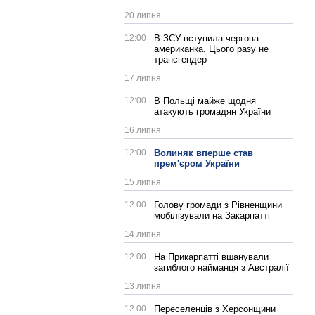
20 липня
12:00
В ЗСУ вступила чергова
американка. Цього разу не
трансгендер
17 липня
12:00
В Польщі майже щодня
атакують громадян України
16 липня
12:00
Волиняк вперше став
прем'єром України
15 липня
12:00
Голову громади з Рівненщини
мобілізували на Закарпатті
14 липня
12:00
На Прикарпатті вшанували
загиблого найманця з Австралії
13 липня
12:00
Переселенців з Херсонщини