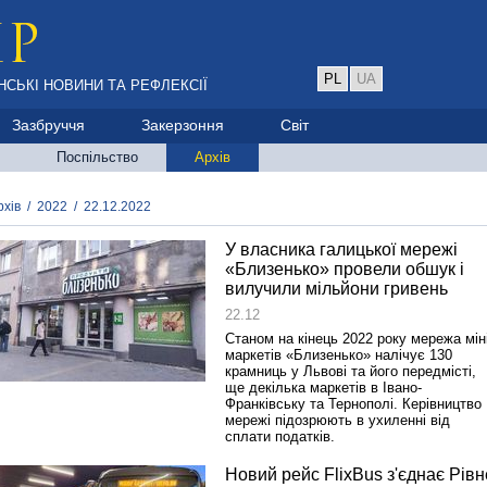
PL
UA
НСЬКІ НОВИНИ ТА РЕФЛЕКСІЇ
Зазбруччя
Закерзоння
Світ
Поспільство
Архів
рхів
/
2022
/
22.12.2022
У власника галицької мережі
«Близенько» провели обшук і
вилучили мільйони гривень
22.12
Станом на кінець 2022 року мережа міні
маркетів «Близенько» налічує 130
крамниць у Львові та його передмісті,
ще декілька маркетів в Івано-
Франківську та Тернополі. Керівництво
мережі підозрюють в ухиленні від
сплати податків.
Новий рейс FlixBus з'єднає Рівн