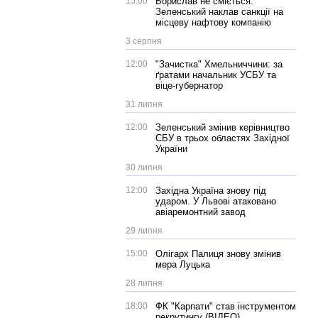
15:00
Борислав не сміється:
Зеленський наклав санкції на
місцеву нафтову компанію
3 серпня
12:00
"Зачистка" Хмельниччини: за
ґратами начальник УСБУ та
віце-губернатор
31 липня
12:00
Зеленський змінив керівництво
СБУ в трьох областях Західної
України
30 липня
12:00
Західна Україна знову під
ударом. У Львові атаковано
авіаремонтний завод
29 липня
15:00
Олігарх Палиця знову змінив
мера Луцька
28 липня
18:00
ФК "Карпати" став інструментом
рекрутингу (ВІДЕО)