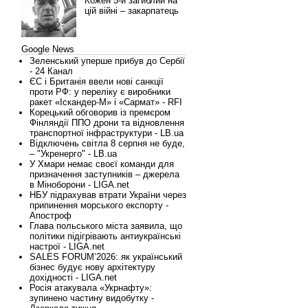
Кожен 5-й загиблий на
цій війні – закарпатець
Google News
Зеленський уперше прибув до Сербії
- 24 Канал
ЄС і Британія ввели нові санкції
проти РФ: у переліку є виробники
ракет «Іскандер-М» і «Сармат» - RFI
Корецький обговорив із премєром
Фінляндії ППО дрони та відновлення
транспортної інфраструктури - LB.ua
Відключень світла 8 серпня не буде,
– "Укренерго" - LB.ua
У Хмари немає своєї команди для
призначення заступників – джерела
в Міноборони - LIGA.net
НБУ підрахував втрати України через
припинення морського експорту -
Апостроф
Глава польського міста заявила, що
політики підігрівають антиукраїнські
настрої - LIGA.net
SALES FORUM’2026: як український
бізнес будує нову архітектуру
дохідності - LIGA.net
Росія атакувала «Укрнафту»:
зупинено частину видобутку -