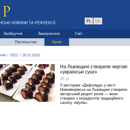
PL
UA
НСЬКІ НОВИНИ ТА РЕФЛЕКСІЇ
Зазбруччя
Закерзоння
Світ
Поспільство
Архів
рхів
/
2022
/
20.11.2022
На Львівщині створили чергові
«українські суші»
20.11
У ресторані «Дефіляда» у місті
Новояворівськ на Львівщині створили
авторський рецепт ролів — вони
створені з інгредієнтів традиційного
салату «Шуба».