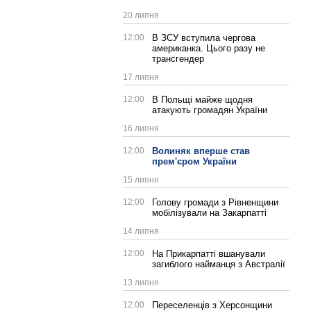
20 липня
12:00
В ЗСУ вступила чергова
американка. Цього разу не
трансгендер
17 липня
12:00
В Польщі майже щодня
атакують громадян України
16 липня
12:00
Волиняк вперше став
прем'єром України
15 липня
12:00
Голову громади з Рівненщини
мобілізували на Закарпатті
14 липня
12:00
На Прикарпатті вшанували
загиблого найманця з Австралії
13 липня
12:00
Переселенців з Херсонщини