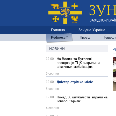
ЗАХІДНО-УКРАЇ
Головна
Західна Україна
Рефлексії
Провід
Ґешефт
НОВИНИ
А
12:00
На Волині та Буковині
посадовців ТЦК викрили на
фіктивних мобілізаціях
6 серпня
12:00
Дністер стрімко міліє
5 серпня
12:00
Понад 30 цимбалістів зіграли на
Говерлі "Аркан"
4 серпня