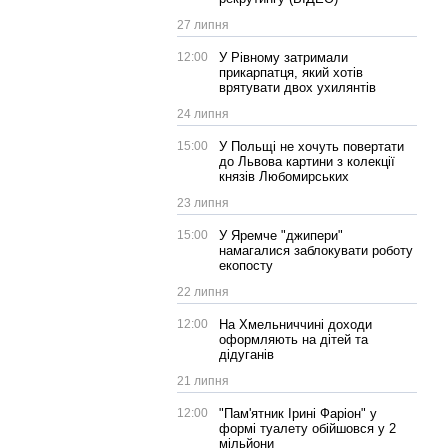
27 липня
12:00
У Рівному затримали
прикарпатця, який хотів
врятувати двох ухилянтів
24 липня
15:00
У Польщі не хочуть повертати
до Львова картини з колекції
князів Любомирських
23 липня
15:00
У Яремче "джипери"
намагалися заблокувати роботу
екопосту
22 липня
12:00
На Хмельниччині доходи
оформляють на дітей та
дідуганів
21 липня
12:00
"Пам'ятник Ірині Фаріон" у
формі туалету обійшовся у 2
мільйони