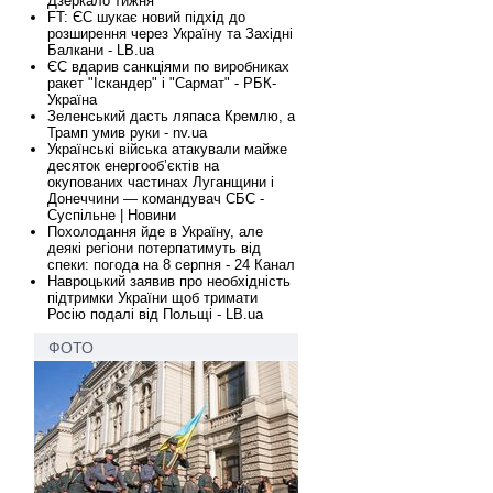
Дзеркало тижня
FT: ЄС шукає новий підхід до
розширення через Україну та Західні
Балкани - LB.ua
ЄС вдарив санкціями по виробниках
ракет "Іскандер" і "Сармат" - РБК-
Україна
Зеленський дасть ляпаса Кремлю, а
Трамп умив руки - nv.ua
Українські війська атакували майже
десяток енергооб’єктів на
окупованих частинах Луганщини і
Донеччини — командувач СБС -
Суспільне | Новини
Похолодання йде в Україну, але
деякі регіони потерпатимуть від
спеки: погода на 8 серпня - 24 Канал
Навроцький заявив про необхідність
підтримки України щоб тримати
Росію подалі від Польщі - LB.ua
ФОТО