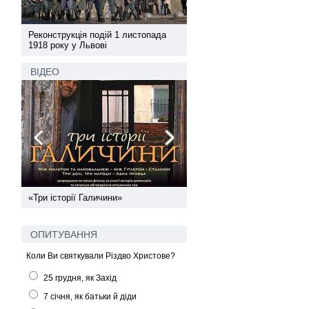
а
Реконструкція подій 1 листопада
Реконструкція подій 1 лис
1918 року у Львові
1918 року у Львові
ВІДЕО
ї
«Три історії Галичини»
Спільний інформпростір За
України
ОПИТУВАННЯ
Коли Ви святкували Різдво Христове?
25 грудня, як Захід
7 січня, як батьки й діди