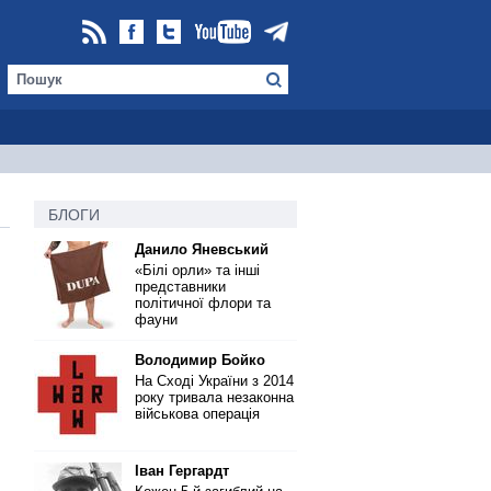
БЛОГИ
Данило Яневський
«Білі орли» та інші
представники
політичної флори та
фауни
Володимир Бойко
На Сході України з 2014
року тривала незаконна
військова операція
Іван Гергардт