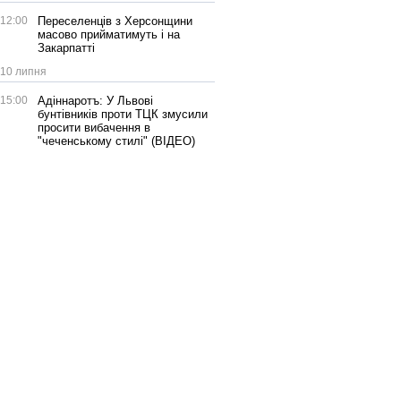
12:00
Переселенців з Херсонщини
масово прийматимуть і на
Закарпатті
10 липня
15:00
Адіннаротъ: У Львові
бунтівників проти ТЦК змусили
просити вибачення в
"чеченському стилі" (ВІДЕО)