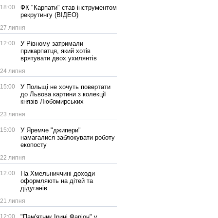
18:00
ФК "Карпати" став інструментом
рекрутингу (ВІДЕО)
27 липня
12:00
У Рівному затримали
прикарпатця, який хотів
врятувати двох ухилянтів
24 липня
15:00
У Польщі не хочуть повертати
до Львова картини з колекції
князів Любомирських
23 липня
15:00
У Яремче "джипери"
намагалися заблокувати роботу
екопосту
22 липня
12:00
На Хмельниччині доходи
оформляють на дітей та
дідуганів
21 липня
12:00
"Пам'ятник Ірині Фаріон" у