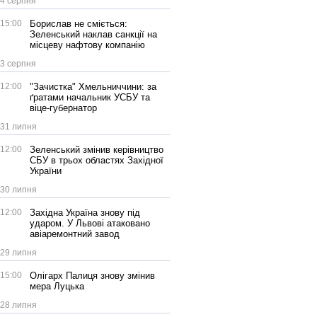
4 серпня
15:00
Борислав не сміється:
Зеленський наклав санкції на
місцеву нафтову компанію
3 серпня
12:00
"Зачистка" Хмельниччини: за
ґратами начальник УСБУ та
віце-губернатор
31 липня
12:00
Зеленський змінив керівництво
СБУ в трьох областях Західної
України
30 липня
12:00
Західна Україна знову під
ударом. У Львові атаковано
авіаремонтний завод
29 липня
15:00
Олігарх Палиця знову змінив
мера Луцька
28 липня