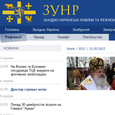
ЗАХІДНО-УКРАЇНСЬКІ НОВИНИ ТА РЕФЛЕКС
Головна
Західна Україна
Зазбруччя
Закерз
Рефлексії
Провід
Ґешефт
Поспільство
НОВИНИ
Архів
/
2022
/
31.05.2022
7 серпня
12:00
На Волині та Буковині
посадовців ТЦК викрили на
фіктивних мобілізаціях
6 серпня
12:00
Дністер стрімко міліє
5 серпня
12:00
Понад 30 цимбалістів зіграли на
Говерлі "Аркан"