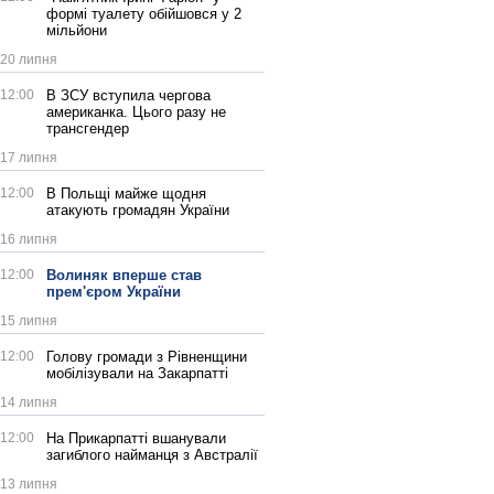
формі туалету обійшовся у 2
мільйони
20 липня
12:00
В ЗСУ вступила чергова
американка. Цього разу не
трансгендер
17 липня
12:00
В Польщі майже щодня
атакують громадян України
16 липня
12:00
Волиняк вперше став
прем'єром України
15 липня
12:00
Голову громади з Рівненщини
мобілізували на Закарпатті
14 липня
12:00
На Прикарпатті вшанували
загиблого найманця з Австралії
13 липня