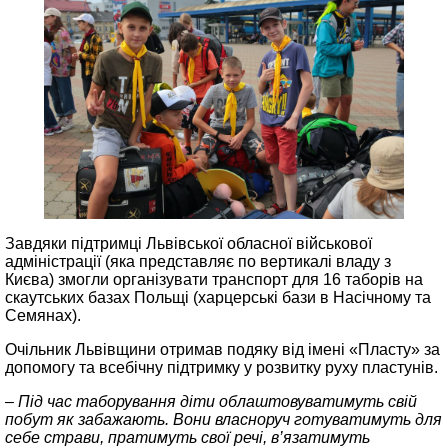
Завдяки підтримці Львівської обласної військової
адміністрації (яка представляє по вертикалі владу з
Києва) змогли організувати транспорт для 16 таборів на
скаутських базах Польщі (харцерські бази в Насічному та
Семянах).
Очільник Львівщини отримав подяку від імені «Пласту» за
допомогу та всебічну підтримку у розвитку руху пластунів.
– Під час таборування діти облаштовуватимуть свій
побут як забажають. Вони власноруч готуватимуть для
себе страви, пратимуть свої речі, в’язатимуть