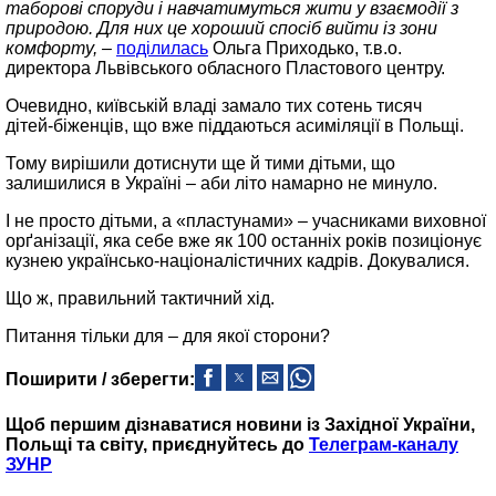
таборові споруди і навчатимуться жити у взаємодії з
природою. Для них це хороший спосіб вийти із зони
комфорту, –
поділилась
Ольга Приходько, т.в.о.
директора Львівського обласного Пластового центру.
Очевидно, київській владі замало тих сотень тисяч
дітей‑біженців, що вже піддаються асиміляції в Польщі.
Тому вирішили дотиснути ще й тими дітьми, що
залишилися в Україні – аби літо намарно не минуло.
І не просто дітьми, а «пластунами» – учасниками виховної
орґанізації, яка себе вже як 100 останніх років позиціонує
кузнею українсько‑націоналістичних кадрів. Докувалися.
Що ж, правильний тактичний хід.
Питання тільки для – для якої сторони?
Поширити / зберегти:
Щоб першим дізнаватися новини із Західної України,
Польщі та світу, приєднуйтесь до
Телеграм-каналу
ЗУНР