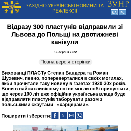
ЗАХІДНО-УКРАЇНСЬКІ НОВИНИ ТА
РЕФЛЕКСІЇ
UA
PL
Відразу 300 пластунів відправили зі
Львова до Польщі на двотижневі
канікули
13 серпня 2022
Повна версія сторінки
Вихованці ПЛАСТу Степан Бандера та Роман
Шухевич, певно, попереверталися в своїх могилах,
якби прочитали таку новину в ґазетах 1920‑30х років.
Вони в найжахливішому сні не могли собі припустити,
що через 100 літ вже офіційна українська влада буде
відправляти пластунів таборувати разом з
польськими скаутами ‑ «харцерами».
Поширити / зберегти: