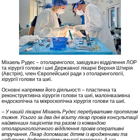
Міхаель Рудес – отоларинголог, завідувач відділення ЛОР
та хірургії голови і шиї Державної лікарні Верхня Штирія
(Австрія), член Європейської ради з отоларингології,
хірургії голови та шиї.
Основні напрямки його діяльності – пластична та
реконструктивна хірургія голови та шиї, малоінвазивна
ендоскопічна та мікроскопічна хірургія голови та шиї.
– У нашій лікарні Міхаель Рудес перебуватиме протягом
тижня. Усього за два дні візиту лікар провів консультації
найменших пацієнтів та разом із командою
отоларингологічного відділення провів оперативні
втручання. Лікар допомагає дітям із вродженими та
набутими деформаціями вушної раковини. А ще