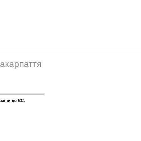
Закарпаття
раїни до ЄС.