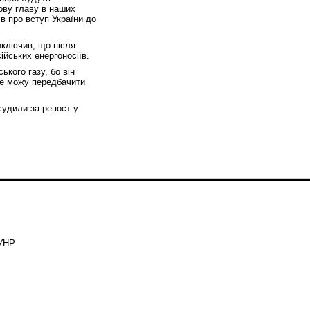
ову главу в наших
в про вступ України до
виключив, що після
ійських енергоносіїв.
ького газу, бо він
не можу передбачити
судили за репост у
ЗУНР