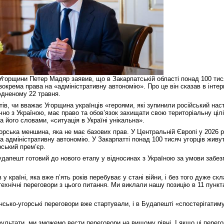
 Угорщини Петер Мадяр заявив, що в Закарпатській області понад 100 тис
окрема права на «адміністративну автономію». Про це він сказав в інтерв
юдненому 22 травня.
ів, чи вважає Угорщина українців «героями, які зупинили російський нас
но з Україною, має право та обов’язок захищати свою територіальну цілі
а його словами, «ситуація в Україні унікальна».
орська меншина, яка не має базових прав. У Центральній Європі у 2026 р
на адміністративну автономію. У Закарпатті понад 100 тисяч угорців живу
рський прем’єр.
дапешт готовий до нового етапу у відносинах з Україною за умови забез
у країні, яка вже п’ять років перебуває у стані війни, і без того дуже с
ехнічні переговори з цього питання. Ми виклали нашу позицію в 11 пункт
нсько-угорські переговори вже стартували, і в Будапешті «спостерігатиму
ультати, ми зможемо вести переговори на вищому рівні. І якщо ці перег