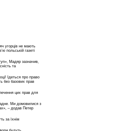
яч угорців не мають
’ю польській газеті
туп», Мадяр зазначив,
сність та
оці! Ідеться про право
ть без базових прав
печення цих прав для
кладне. Ми домовилися з
ах», – додав Петер
ть за їхнім
овори будуть