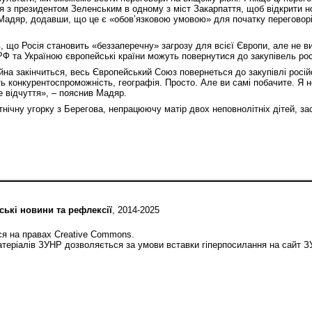
ся з президентом Зеленським в одному з міст Закарпаття, щоб відкрити н
 Мадяр, додавши, що це є «обов’язковою умовою» для початку переговорі
в, що Росія становить «беззаперечну» загрозу для всієї Європи, але не 
РФ та Україною європейські країни можуть повернутися до закупівель рос
на закінчиться, весь Європейський Союз повернеться до закупівлі російс
 конкурентоспроможність, географія. Просто. Але ви самі побачите. Я 
е відчуття», – пояснив Мадяр.
етнічну угорку з Берегова, непрацюючу матір двох неповнолітніх дітей, за
ські новини та рефлексії
, 2014-2025
ся на правах Creative Commons.
теріалів ЗУНР дозволяється за умови вставки гіперпосилання на сайт 