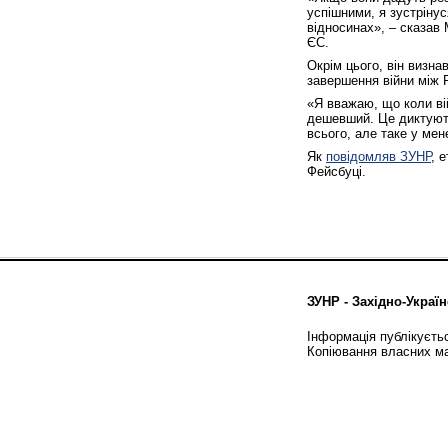
успішними, я зустріну
відносинах», – сказав
ЄС.
Окрім цього, він визна
завершення війни між 
«Я вважаю, що коли вій
дешевший. Це диктують
всього, але таке у мен
Як
повідомляв ЗУНР
, 
Фейсбуці.
ЗУНР - Західно-Україн
Інформація публікуєть
Копіювання власних ма