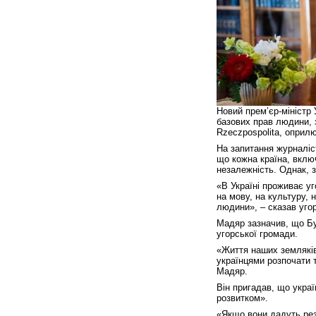
Новий прем’єр-міністр
базових прав людини, з
Rzeczpospolita, оприл
На запитання журналіст
що кожна країна, включ
незалежність. Однак, з
«В Україні проживає уг
на мову, на культуру, 
людини», – сказав уго
Мадяр зазначив, що Бу
угорської громади.
«Життя наших земляків 
українцями розпочати т
Мадяр.
Він пригадав, що украї
розвитком».
«Якщо вони дадуть рез