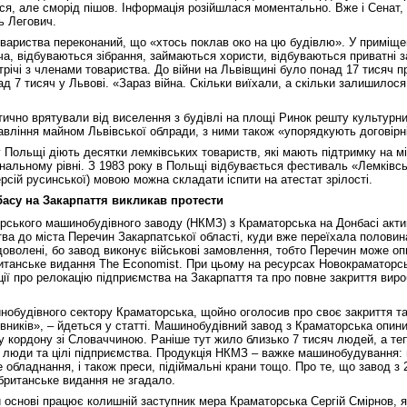
ся, але сморід пішов. Інформація розійшлася моментально. Вже і Сенат, і
ь Легович.
овариства переконаний, що «хтось поклав око на цю будівлю». У приміщен
а, відбуваються зібрання, займаються хористи, відбуваються приватні з
річі з членами товариства. До війни на Львівщині було понад 17 тисяч п
ад 7 тисяч у Львові. «Зараз війна. Скільки виїхали, а скільки залишилося
ично врятували від виселення з будівлі на площі Ринок решту культурни
авління майном Львівської облради, з ними також «упорядкують договірні
у Польщі діють десятки лемківських товариств, які мають підтримку на м
ональному рівні. З 1983 року в Польщі відбувається фестиваль «Лемківсь
рсій русинської) мовою можна складати іспити на атестат зрілості.
басу на Закарпаття викликав протести
ського машинобудівного заводу (НКМЗ) з Краматорська на Донбасі акти
ва до міста Перечин Закарпатської області, куди вже переїхала половин
доволені, бо завод виконує військові замовлення, тобто Перечин може оп
итанське видання The Economist. При цьому на ресурсах Новокраматорс
ії про релокацію підприємства на Закарпаття та про повне закриття виро
будівного сектору Краматорська, щойно оголосив про своє закриття та
вників», – йдеться у статті. Машинобудівний завод з Краматорська опини
 кордону зі Словаччиною. Раніше тут жило близько 7 тисяч людей, а те
– люди та цілі підприємства. Продукція НКМЗ – важке машинобудування: 
 обладнання, і також преси, підіймальні крани тощо. Про те, що завод з 
 британське видання не згадало.
й основі працює колишній заступник мера Краматорська Сергій Смірнов, 