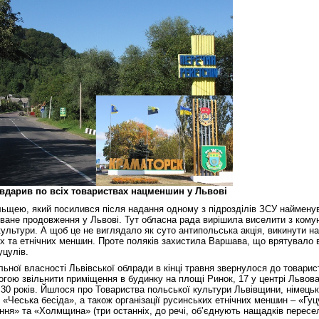
вдарив по всіх товариствах нацменшин у Львові
льщею, який посилився після надання одному з підрозділів ЗСУ найменув
ване продовження у Львові. Тут обласна рада вирішила виселити з ком
ультури. А щоб це не виглядало як суто антипольська акція, викинути на
них та етнічних меншин. Проте поляків захистила Варшава, що врятувало 
уцулів.
ьної власності Львівської облради в кінці травня звернулося до товарис
гою звільнити приміщення в будинку на площі Ринок, 17 у центрі Львова,
30 років. Йшлося про Товариства польської культури Львівщини, німецьк
 «Чеська бесіда», а також організації русинських етнічних меншин – «Гу
ня» та «Холмщина» (три останніх, до речі, об’єднують нащадків переселе