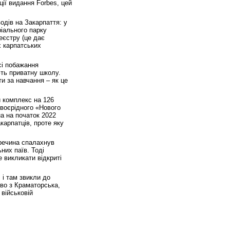
ії видання Forbes, цей
дів на Закарпаття: у
ріального парку
еєстру (це дає
х карпатських
сі побажання
ють приватну школу.
и за навчання – як це
 комплекс на 126
своєрідного «Нового
а на початок 2022
карпатців, проте яку
речина спалахнув
них паїв. Тоді
 викликати відкриті
 і там звикли до
тво з Краматорська,
 військовій