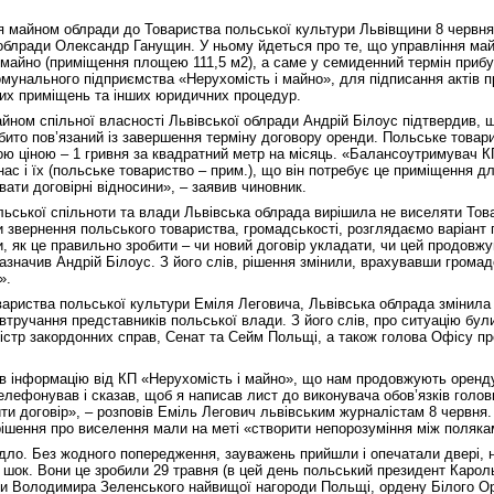
я майном облради до Товариства польської культури Львівщини 8 червн
 облради Олександр Ганущин. У ньому йдеться про те, що управління ма
майно (приміщення площею 111,5 м2), а саме у семиденний термін прибу
мунального підприємства «Нерухомість і майно», для підписання актів 
их приміщень та інших юридичних процедур.
айном спільної власності Львівської облради Андрій Білоус підтвердив, 
нібито пов’язаний із завершення терміну договору оренди. Польське това
ою ціною – 1 гривня за квадратний метр на місяць. «Балансоутримувач К
ас і їх (польське товариство – прим.), що він потребує це приміщення д
вати договірні відносини», – заявив чиновник.
ольської спільноти та влади Львівська облрада вирішила не виселяти Тов
 звернення польського товариства, громадськості, розглядаємо варіант
, як це правильно зробити – чи новий договір укладати, чи цей продовжу
зазначив Андрій Білоус. З його слів, рішення змінили, врахувавши грома
».
вариства польської культури Еміля Леговича, Львівська облрада змінила
втручання представників польської влади. З його слів, про ситуацію бул
ністр закордонних справ, Сенат та Сейм Польщі, а також голова Офісу пр
в інформацію від КП «Нерухомість і майно», що нам продовжують оренду 
елефонував і сказав, щоб я написав лист до виконувача обов’язків голо
и договір», – розповів Еміль Легович львівським журналістам 8 червня.
 рішення про виселення мали на меті «створити непорозуміння між поляка
дло. Без жодного попередження, зауважень прийшли і опечатали двері, н
в шок. Вони це зробили 29 травня (в цей день польський президент Каро
и Володимира Зеленського найвищої нагороди Польщі, ордену Білого Ор