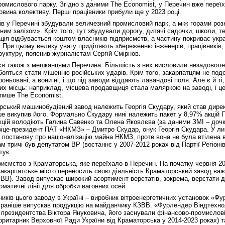
ромислового парку. Згідно з даними The Economist, у Перечин вже переїх
вина колективу. Перші працівники прибули ще у 2023 році.
ів у Перечині збудували величезний промисловий парк, а між горами роз
ним залізом». Крім того, тут збудували дорогу, дитячі садочки, школи, т
ція відбувається коштом власників підприємств, а частину покриває укра
. При цьому велику увагу приділяють збереженню інженерів, працівників,
уктуру, пояснив журналістам Сергій Смірнов.
я також з мешканцями Перечина. Більшість з них висловили незадоволе
бояться стати мішенню російських ударів. Крім того, закарпатцям не под
роньовані, а вони ні, і що під заводи віддають лавандові поля. Але є й ті
их місць: наприклад, місцева продавщиця стала маляркою на заводі, і це
 пише The Economist.
ський машинобудівний завод належить Георгія Скудару, який став дире
ніше викупив його. Формально Скудару нині належить пакет у 8,97% акці
кцій володіють Галина Савенко та Олена Яковлєва (за даними ЗМІ – дочк
віце-президент ПАТ «НКМЗ» – Дмитро Скудар, онук Георгія Скудара. У ли
постанову про націоналізацію майна НКМЗ, проте вона не була втілена в 
ам тричі був депутатом ВР (востаннє у 2007-2012 роках від Партії Регіоні
тує.
иємство з Краматорська, яке переїхало в Перечин. На початку червня 2
закарпатське місто переносить свою діяльність Краматорський завод важ
ВВ). Завод випускає широкий асортимент верстатів, зокрема, верстати д
оматичні лінії для обробки вагонних осей.
иків цього заводу в Україні – виробник вітроенергетичних установок «Ф
 раніше випускав продукцію на майданчику КЗВВ. «Фурлендер Віндтехно
 президентства Віктора Януковича, його заснували фінансово-промислов
ритарник Верховної Ради України від Краматорська у 2014-2023 роках) та