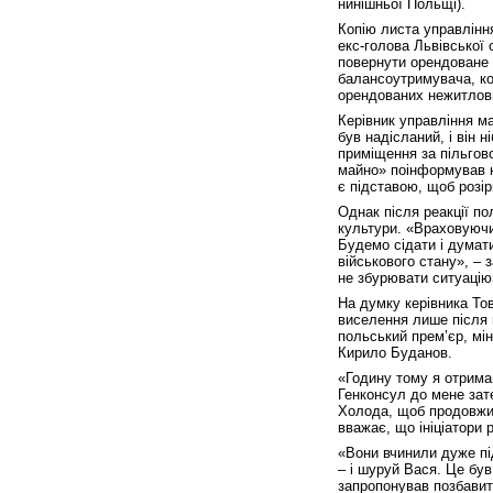
нинішньої Польщі).
Копію листа управлінн
екс-голова Львівської
повернути орендоване 
балансоутримувача, ко
орендованих нежитлов
Керівник управління м
був надісланий, і він 
приміщення за пільгов
майно» поінформував н
є підставою, щоб розір
Однак після реакції п
культури. «Враховуючи
Будемо сідати і думати
військового стану», – 
не збурювати ситуацію
На думку керівника То
виселення лише після 
польський прем’єр, мі
Кирило Буданов.
«Годину тому я отрима
Генконсул до мене зат
Холода, щоб продовжит
вважає, що ініціатори
«Вони вчинили дуже пі
– і шуруй Вася. Це бу
запропонував позбавит