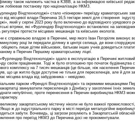
імову також належить частка в КЗВВ, а за інформацією київської редакц
кож лобіював постанову про націоналізацію НКМЗ.
рлендер Віндтехнолоджі» стало «піонером» переїзду краматорських заво
ло від місцевої влади Перечина 16,5 гектари землі для створення індуст
жі», який у серпні 2023 року було включено до відповідного урядового р
антські вітряки, які «Фурлендер Віндтехнолоджі» встановлює на заповідни
регулярні протести місцевих мешканців та київських екологів.
ени є справжньою владою в Перечині, мер якого Іван Погоріляк виконує в
У минулому році їм передали ділянку в центрі селища, де вони споруджу
 обіцяють лише дітям військових, батькам інших учнів доведеться платит
ваному в Перечин Першому краматорському ліцеї.
 «Фурлендер Віндтехнолоджі» здало в експлуатацію в Перечині житловий
енду своїм працівникам. Тоді ж було оголошено про початок будівництва 
вого комплексу на 7 тисяч мешканців (це більше, ніж населення Перечин
цяв, що це житло буде доступне не тільки для переселенців, але й для за
має місцева влада від забудовника – невідомо.
тріальним парком «Френдлі Віндтехнолоджі» та окремими мешканцями Пе
акарпатці звинуватили переселенців з Донбасу у захопленні їхніх земель
днати непублічно, проте перенесення в Перечин виробництва НКМЗ може
характеру.
евеликому закарпатському містечку ніколи не було важкої промисловості,
. Якщо ж до індустріального парку в місті переїде металургійне виробниц
деться забути. Вочевидь, ці загрози розуміють в Закарпатській обласній
ідомлення про переїзд НКМЗ до Перечина досі не прокоментували.