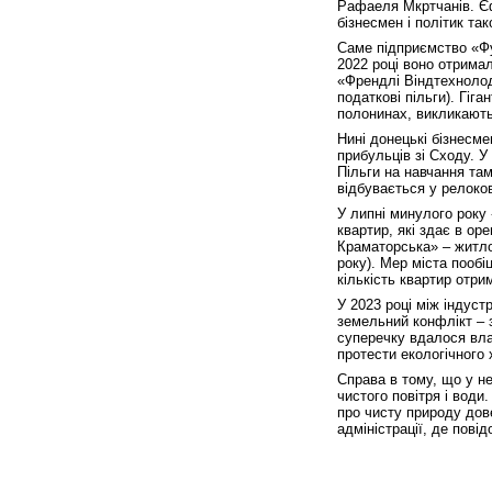
Рафаеля Мкртчанів. Єф
бізнесмен і політик та
Саме підприємство «Фу
2022 році воно отрима
«Френдлі Віндтехнолод
податкові пільги). Гіг
полонинах, викликають 
Нині донецькі бізнесм
прибульців зі Сходу. 
Пільги на навчання там
відбувається у релоко
У липні минулого року
квартир, які здає в ор
Краматорська» – житло
року). Мер міста пообі
кількість квартир отри
У 2023 році між індус
земельний конфлікт – з
суперечку вдалося вла
протести екологічного 
Справа в тому, що у н
чистого повітря і води
про чисту природу дове
адміністрації, де пов