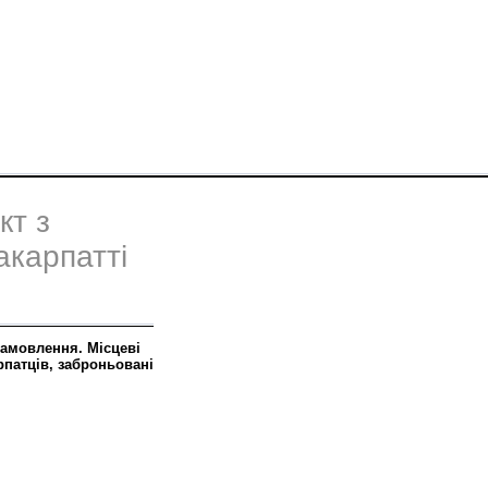
кт з
акарпатті
замовлення. Місцеві
арпатців, заброньовані