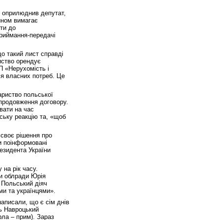
я оприлюднив депутат,
йном вимагає
ти до
приймання-передачі
що такий лист справді
риство орендує
П «Нерухомість і
ля власних потреб. Це
ариство польської
 продовження договору.
вати на час
дську реакцію та, «щоб
 своє рішення про
и поінформовані
езидента України
на рік часу.
ви облради Юрія
 Польський діяч
ми та українцями».
аписали, що є сім днів
ль Навроцький
ла – прим). Зараз