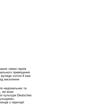
ання «імені героїв
унального приміщення
 вулицю хотіли й інші
від виселення
тв національних та
 які вони
ої культури Deutsches
цульщина»,
нців з території