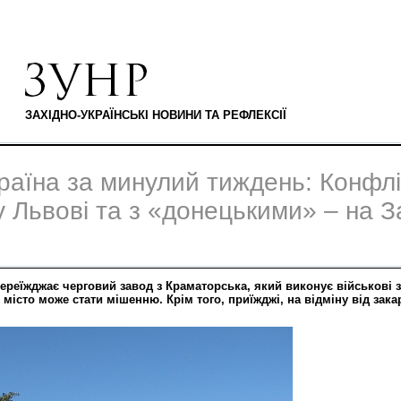
ЗАХІДНО-УКРАЇНСЬКІ НОВИНИ ТА РЕФЛЕКСІЇ
раїна за минулий тиждень: Конфлі
 Львові та з «донецькими» – на З
ереїжджає черговий завод з Краматорська, який виконує військові 
 місто може стати мішенню. Крім того, приїжджі, на відміну від зак