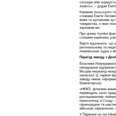
ситуація ніби нормуєть
знають», – додав Еміл
Керівник польського т
словами Еміля Легович
мови та щотижневі зуст
товариства, з яких пон
зауважив він.
При цьому поляки факт
словами керівника упр
Варто відзначити, що 
регіональному та наці
лемківською (одна з ве
Переїзд заводу з Дон
Власники Новокраматор
обладнання підприємст
Місцеві мешканці неза
написало 11 червня бр
заводу немає інформац
Краматорську.
«НКМЗ, флагман машино
переводить своїх праці
розташованому поблизу
переселенці зі Сходу 
гірничорудне та шахтне
військові замовлення,
У Перечині на постійні