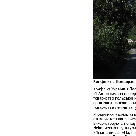
Конфлікт з Польщею 
Конфлікт України з По
УПА», отримав несподі
товариство польської к
організації національ
товариства лемків та г
Управління майном спіл
етнічних меншин з вимо
використовують понад 
Heim, чеської культури
«Лемківщина», «Надсян