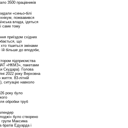
ало 3500 працівників
кидали «синьо-білі
ехнікум, пожвавився
їнська влада, ідеться
 і саме тому
ння приїздом східних
обається, що
, хто тішиться змінами
 їй більше до вподоби,
ктором підприємства
й ПАТ «НКМЗ», пакетами
и Скудара). Голова
пні 2022 року Верховна
життя. 83-літній
в), ситуацію навколо
026 року було
кого
ля обробки труб
урлендер
лоджі» було створено
і групи Максима
 братів Едуарда і