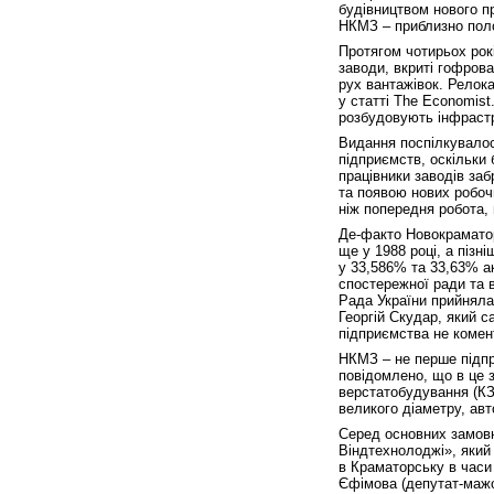
будівництвом нового п
НКМЗ – приблизно поло
Протягом чотирьох рок
заводи, вкриті гофрова
рух вантажівок. Релока
у статті The Economist
розбудовують інфрастр
Видання поспілкувалос
підприємств, оскільки 
працівники заводів заб
та появою нових робоч
ніж попередня робота,
Де-факто Новокраматор
ще у 1988 році, а піз
у 33,586% та 33,63% а
спостережної ради та 
Рада України прийняла 
Георгій Скудар, який с
підприємства не комен
НКМЗ – не перше підпр
повідомлено, що в це 
верстатобудування (КЗ
великого діаметру, авт
Серед основних замовн
Віндтехнолоджі», який
в Краматорську в часи
Єфімова (депутат-мажо