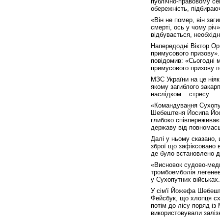
публічно-правовому се
обережність, підбираю
«Він не помер, він за
смерті, ось у чому річ
відбувається, необхідн
Напередодні Віктор Орб
примусового призову».
повідомив: «Сьогодні м
примусового призову п
МЗС України на це ніяк
якому загиблого закар
наслідком... стресу.
«Командування Сухопут
Шебештеня Йосипа Йоси
глибоко співпереживає
державу від повномасш
Далі у ньому сказано, 
зброї що зафіксовано в
де було встановлено ді
«Висновок судово-меди
тромбоемболія легенево
у Сухопутних військах.
У сім'ї Йожефа Шебеште
Фейсбук, що хлопця сх
потім до лісу поряд із
використовували заліз