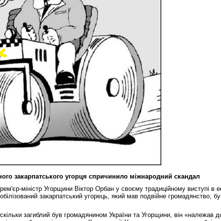
ного закарпатського угорця спричинило міжнародний скандал
прем'єр-міністр Угорщини Віктор Орбан у своєму традиційному виступі в 
обілізований закарпатський угорець, який мав подвійне громадянство, б
скільки загиблий був громадянином України та Угорщини, він «належав д