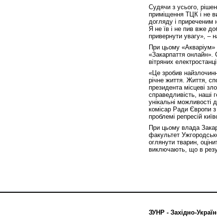
Судячи з усього, рішен
приміщення ТЦК і не в
догляду і приреченим 
Я не їв і не пив вже д
привернути увагу», – 
При цьому «Акваріум» 
«Закарпаття онлайн». 
вітряних електростанці
«Це зробив найзлочинн
річне життя. Життя, сп
президента місцеві зл
справедливість, наші 
унікальні можливості 
комісар Ради Європи з
проблемі репресій київ
При цьому влада Закар
факультет Ужгородсько
оглянути тварин, оціни
виключають, що в резу
ЗУНР - Західно-Україн