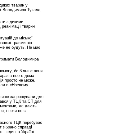
 диких тварин у
ції Володимира Тукала,
оти з дикими
д реанімації тварин
туацій до міської
йважчі травми він
же не будуть. Не має
атримати Володимира
помогу, бо більше вони
араз в нього дома
ія просто не може.
али в «Ноєвому
 лише запрошували для
вався у ТЦК та СП для
ументами, які дають
я, і поки не є
ласного ТЦК перебуває
т зібрано справді
 – єдині в Україні