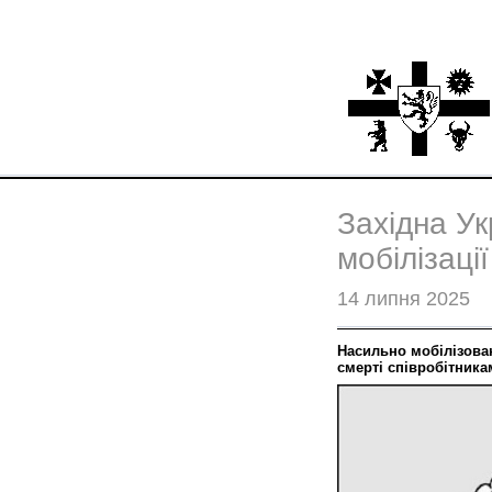
Західна У
мобілізаці
14 липня 2025
Насильно мобілізова
смерті співробітника