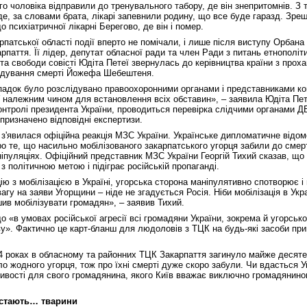
о чоловіка відправили до тренувального табору, де він знепритомнів. З
, де, за словами брата, лікарі запевнили родину, що все буде гаразд. З
психіатричної лікарні Берегово, де він і помер.
патської області події вперто не помічали, і лише після виступу Орбана 
рпаття. Її лідер, депутат обласної ради та член Ради з питань етнополі
 та свободи совісті Юдіта Петеї звернулась до керівництва країни з проха
ідування смерті Йожефа Шебештеня.
падок було розслідувано правоохоронними органами і представниками к
 належним чином для встановлення всіх обставин», – заявила Юдіта Пете
онтролі президента України, проводиться перевірка слідчими органами Д
 призначено відповідні експертизи.
 з'явилася офіційна реакція МЗС України. Українське дипломатичне відо
о те, що насильно мобілізованого закарпатського угорця забили до смерт
ніпуляціях. Офіційний представник МЗС України Георгій Тихий сказав, щ
з політичною метою і підіграє російській пропаганді.
ю з мобілізацією в Україні, угорська сторона маніпулятивно спотворює і п
вагу на заяви Угорщини – ніде не згадується Росія. Ніби мобілізація в Укр
шив мобілізувати громадян», – заявив Тихий.
о «в умовах російської агресії всі громадяни України, зокрема й угорсь
». Фактично це карт-бланш для людоловів з ТЦК на будь-які засоби при
4 роках в обласному та районних ТЦК Закарпаття загинуло майже десяте
ло жодного угорця, тож про їхні смерті дуже скоро забули. Чи вдасться 
ивості для свого громадянина, якого Київ вважає виключно громадянином
 стають… тварини