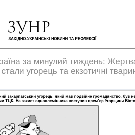
ЗАХІДНО-УКРАЇНСЬКІ НОВИНИ ТА РЕФЛЕКСІЇ
країна за минулий тиждень: Жерт
ї стали угорець та екзотичні твари
ний закарпатський угорець, який мав подвійне громадянство, був 
ми ТЦК. На захист одноплемінника виступив прем’єр Угорщини Вікт