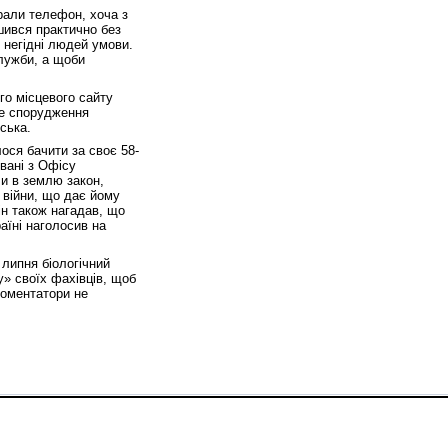
брали телефон, хоча з
шився практично без
 негідні людей умови.
служби, а щоби
о місцевого сайту
не спорудження
ська.
ося бачити за своє 58-
вані з Офісу
ли в землю закон,
 війни, що дає йому
ін також нагадав, що
аїні наголосив на
 липня біологічний
у» своїх фахівців, щоб
 коментатори не