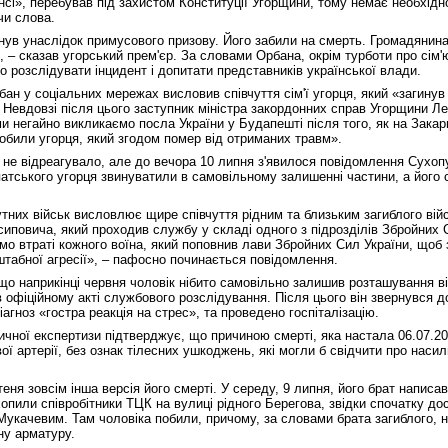
нсі», перебував під захистом Конституції Угорщини, тому немає необхідн
чи слова.
гинув унаслідок примусового призову. Його забили на смерть. Громадянин
», – сказав угорський прем'єр. За словами Орбана, окрім турботи про сім'
о розслідувати інцидент і допитати представників української влади.
ан у соціальних мережах висловив співчуття сім'ї угорця, який «загинув
 Невдовзі після цього заступник міністра закордонних справ Угорщини Л
и негайно викликаємо посла України у Будапешті після того, як на Закарп
обили угорця, який згодом помер від отриманих травм».
 не відреагувало, але до вечора 10 липня з'явилося повідомлення Сухопу
патського угорця звинуватили в самовільному залишенні частини, а його
них військ висловлює щире співчуття рідним та близьким загиблого ві
повича, який проходив службу у складі одного з підрозділів Збройних 
мо втраті кожного воїна, який поповнив лави Збройних Сил України, щоб
табної агресії», – пафосно починається повідомлення.
що наприкінці червня чоловік нібито самовільно залишив розташування ві
 офіційному акті службового розслідування. Після цього він звернувся д
агноз «гостра реакція на стрес», та проведено госпіталізацію.
чної експертизи підтверджує, що причиною смерті, яка настала 06.07.20
ї артерії, без ознак тілесних ушкоджень, які могли б свідчити про наси
ня зовсім інша версія його смерті. У середу, 9 липня, його брат написав
опили співробітники ТЦК на вулиці рідного Берегова, звідки спочатку до
 Мукачевим. Там чоловіка побили, причому, за словами брата загиблого, 
ну арматуру.