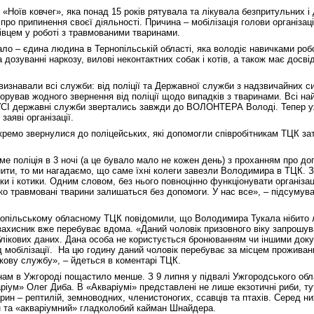
 «Ноїв ковчег», яка понад 15 років рятувала та лікувала безпритульних і
про припинення своєї діяльності. Причина – мобілізація голови організа
івцем у роботі з травмованими тваринами.
ало – єдина людина в Тернопільській області, яка володіє навичками роб
 дозуванні наркозу, вилові неконтактних собак і котів, а також має досві
изнавали всі служби: від поліції та Державної служби з надзвичайних си
орував жодного звернення від поліції щодо випадків з тваринами. Всі на
 УСІ державні служби звертались завжди до ВОЛОНТЕРА Володі. Тепер у
заяві організації.
кремо звернулися до поліцейських, які допомогли співробітникам ТЦК з
е поліція в 3 ночі (а це бувало мало не кожен день) з проханням про до
и, то ми нагадаємо, що саме їхні колеги завезли Володимира в ТЦК. З
и і котики. Одним словом, без нього повноцінно функціонувати організац
ко травмовані тварини залишаться без допомоги. У нас все», – підсумув
рнопільському обласному ТЦК повідомили, що Володимира Тукала нібито
озахисник вже перебуває вдома. «Даний чоловік призовного віку запрошу
блікових даних. Дана особа не користується бронюванням чи іншими док
д мобілізації. На цю годину даний чоловік перебуває за місцем проживанн
ькову службу», – йдеться в коментарі ТЦК.
нам в Ужгороді пощастило менше. З 9 липня у підвалі Ужгородського об
іум» Олег Диба. В «Акваріумі» представлені не лише екзотичні риби, ту
рин – рептилій, земноводних, членистоногих, ссавців та птахів. Серед них
 та «акваріумний» гладколобий кайман Шнайдера.