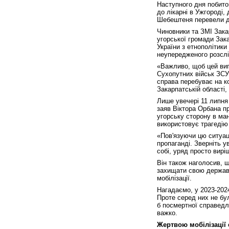
Наступного дня побитог
до лікарні в Ужгороді
Шебештеня перевели до 
Чиновники та ЗМІ Закар
угорської громади Зака
України з етнополітики
неупередженого розсл
«Важливо, щоб цей ви
Сухопутних військ ЗСУ
справа перебуває на к
Закарпатській області,
Лише увечері 11 липня
заяв Віктора Орбана пр
угорську сторону в ма
використовує трагедію 
«Пов'язуючи цю ситуаці
пропаганді. Зверніть у
собі, уряд просто вирі
Він також наголосив, щ
захищати свою державу
мобілізації.
Нагадаємо, у 2023-202
Проте серед них не бу
б посмертної справедл
важко.
Жертвою мобілізації