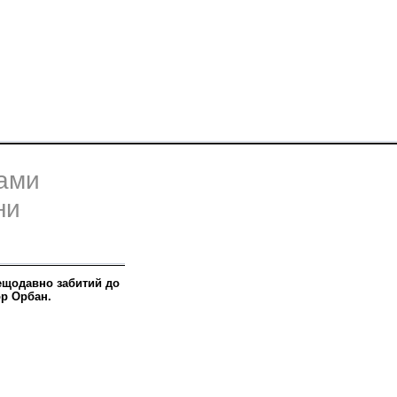
вами
ни
нещодавно забитий до
ор Орбан.