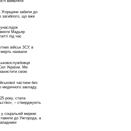
ості виявляти
а Угорщини забили до
ю загиблого, що вже
 унаслідок
евенте Мадьяр
атті під час
тних військ ЗСУ, в
 смерть назвали
йськовослужбовця
Сил України. Ми
 захистити свою
йськової частини без
о медичного закладу,
25 року, стала
льство», – стверджують
 у соціальній мережі
ставили до Ужгорода, а
нападники