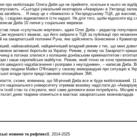
ня про мобілізацію Олега Диби ще не прийняте, оскільки в нього не віді
ипускають. «Сьогодні унікальний екзотаріум «Акваріум» в Ужгороді зали
на загибель… Я пишу це з «бомжатні» в Ужгородському ТЦК, де жахливі,
обу, і свідомо відмовляюся їсти надалі. Не для того, щоби відкосити від 
написав Диба 10 липня у соціальних мережах.
став лише «супутньою жертвою», адже Олег Диба – редактор популярног
Сам журналіст вважає, що його забрали в ТЦК за публікації про незакон
й на закарпатській полонині Руна, яке здійснюють бізнесмени з Краматор
іший, найнахабніший, найцинічніший владний режим з тих, що мені довел
овнене активної боротьби за Україну. Режим, у якому на Закарпатті кришо
очинці в погонах злилися з колишнім донбаським криміналітетом і втопта
гори і наше європейське майбутнє. Режим, який точно не хоче припинення
для швидкого надзбагачення і розправи з неугодними», – написав Диба. В
 прав людини Майкл О'Флаерті у своєму меморандумі про ситуацію в Укр
ської влади проти представників опозиційних ЗМІ.
паття, схоже, впевнена, що 58-річний Диба все ж буде мобілізований. 11
го національного університету отримав вказівку надіслати до «Акваріум
ти їхній стан та з’ясувати, якої саме допомоги вони потребують. Місцеві
льтаті деякі тварини опиняться в маєтках закарпатських можновладців.
ські новини та рефлексії
, 2014-2025