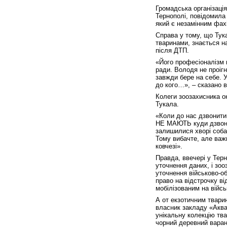
Громадська організація
Тернополі, повідомила 
який є незамінним фах
Справа у тому, що Тук
тваринами, знається на
після ДТП.
«Його професіоналізм в
ради. Володя не проігн
завжди бере на себе.
до кого…», – сказано в 
Колеги зоозахисника о
Тукала.
«Коли до нас дзвонитим
НЕ МАЮТЬ куди дзвонит
залишилися хворі собак
Тому вибачте, але важ
ковчезі».
Правда, ввечері у Те
уточнення даних, і зо
уточнення військово-о
право на відстрочку ві
мобілізованим на війс
А от екзотичним твари
власник закладу «Аквар
унікальну колекцію тва
чорний деревний варан