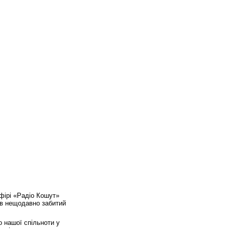
ефірі «Радіо Кошут»
ув нещодавно забитий
о нашої спільноти у