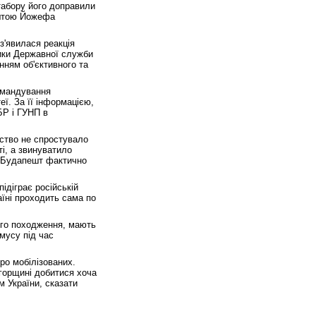
 табору його доправили
рештою Йожефа
з'явилася реакція
тики Державної служби
нням об'єктивного та
омандування
ї. За її інформацією,
БР і ГУНП в
мство не спростувало
і, а звинуватило
о Будапешт фактично
ідіграє російській
аїні проходить сама по
кого походження, мають
мусу під час
ро мобілізованих.
Угорщині добитися хоча
 України, сказати