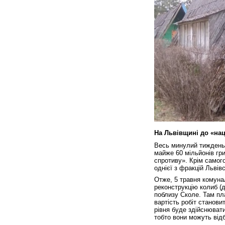
На Львівщині до «нац
Весь минулий тиждень 
майже 60 мільйонів гри
спротиву». Крім самог
однієї з фракцій Львів
Отже, 5 травня комуна
реконструкцію колиб (д
поблизу Сколе. Там пл
вартість робіт станови
рівня буде здійснювати
тобто вони можуть від