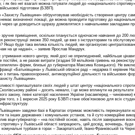
, і як без неї взагалі можна готувати людей до «національного спротиву
військової підготовки (БЗВП).
 «Захисту Львівщини» обґрунтовував необхідність створення центру сам
«немає визначеної локації, де можна проводити підготовку до національн
 і через це доводиться щоразу домовлятися з навчальними закладами пр
 зручне приміщення, оскільки планується одночасне навчання до 200 лю
сля реконструкції зможе 350 людей, це вже з інструкторами та обслугов
? Якщо буде така велика кількість людей, ми організуємо централізован
 нам на це надані», – заявив Ярослав Мандрук.
 утримання нового центру, який досі не оприлюднений, найбільше цікави
 постійні, а не разові витрати (згадані 59 мільйонів гривень на реконстру
озпиляли» фірми, близькі до губернатора Максима Козицького). Не викл
ракції «Батьківщина» у Львівській обласні раді – недарма її керівник На
ю з питань правоохоронної, антикорупційної діяльності та військових фо
Захисту Львівщини».
жливості прилаштувати своїх людей у штат центру «національного спроти
колівському районі – досить немало, і це може вплинути на результати 
ого закону, певні категорії населення України (насамперед – чиновники)
Крім того, з 1 вересня 2025 року БЗВП стане обов’язковою для всіх студен
інфраструктуру.
Львівщини» завдяки базі в Карпатах отримає можливість перекачувати на
ти та інших державних і комунальних установ, та й суто комерційне вико
лив віце-губернатор – «на постійній основі, навіть після завершення воє
спротиву» у Львівській області запрацюють, цей досвід, вочевидь, буде 
є комунальні турбази в горах – Закарпатській, Івано-Франківській та Черні