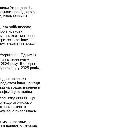
звідки Угорщини. На
домили про підозру у
д дипломатичним
, яка здійснювала
про військову
ну, а також вивчення
ериторію регіону
ох агентів із мережі
 Угорщини. «Одним із
али та перевели у
і 2024 року. Ще одна
дрозділу у 2025 році»,
о двох етнічних
радіотехнічної бригади
ржавна зрада, вчинена в
конфіскацією майна.
спочатку сказав, що
ше якщо отримаємо
рто ставитися з
дках вона виявлялась
ттям в посольстві
азі невідомо. Україна