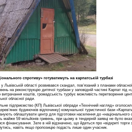
іонального спротиву» готуватимуть на карпатській турбазі
у Львівській області розвивався скандал, пов’язаний з планами обласно
вень на реконструкцію дитячої турбази у заповідній частині Карпат під «
о витрачання коштів, громадськість турбує можливість перетворення цен
ської обласної ради.
льне підприємство (КП) Львівської облради «Технічний нагляд» оголосил
ерев’яних будиночків відпочинку) комунальної туристичної бази «Карпати
анують облаштувати центр для підготовки населення до «національного 
ть майже 59 мільйонів гривень, при цьому в тендерній заявці не було вка
ся фінансування. Зате в ній відзначено, що йдеться про «відкриті торги
бутись, навіть якщо пропозицію подасть лише один учасник.