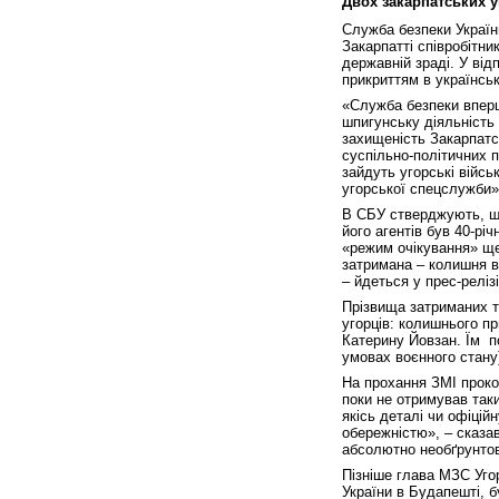
Двох закарпатських у
Служба безпеки Україн
Закарпатті співробітни
державній зраді. У ві
прикриттям в українсь
«Служба безпеки вперш
шпигунську діяльність
захищеність Закарпатсь
суспільно-політичних п
зайдуть угорські війсь
угорської спецслужби»
В СБУ стверджують, що
його агентів був 40-рі
«режим очікування» ще 
затримана – колишня ві
– йдеться у прес-релізі
Прізвища затриманих т
угорців: колишнього п
Катерину Йовзан. Їм по
умовах воєнного стану)
На прохання ЗМІ проко
поки не отримував так
якісь деталі чи офіцій
обережністю», – сказав
абсолютно необґрунтов
Пізніше глава МЗС Уго
України в Будапешті, б