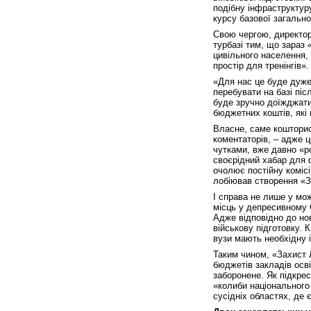
подібну інфраструктуру
курсу базової загально
Свою чергою, директор
турбазі тим, що зараз 
цивільного населення,
простір для тренінгів».
«Для нас це буде дуже
перебувати на базі пі
буде зручно доїжджати
бюджетних коштів, які
Власне, саме кошторис
коментаторів, – адже це
чутками, вже давно «р
своєрідний хабар для ф
очолює постійну комісі
лобіював створення «
І справа не лише у мо
місць у депресивному С
Адже відповідно до нов
військову підготовку. 
вузи мають необхідну 
Таким чином, «Захист 
бюджетів закладів осві
заборонене. Як підкрес
«колиби національного 
сусідніх областях, де 