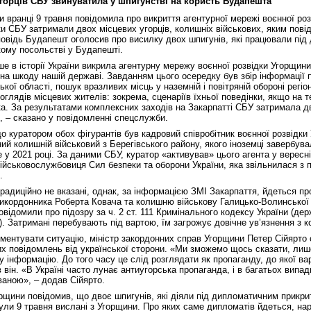
горців СБУ звинуватила у шпигунстві на користь Будапешта
и вранці 9 травня повідомила про викриття агентурної мережі воєнної ро
ки СБУ затримали двох місцевих угорців, колишніх військових, яким пові
дповідь Будапешт оголосив про висилку двох шпигунів, які працювали пі
кому посольстві у Будапешті.
е в історії України викрила агентурну мережу воєнної розвідки Угорщини
 на шкоду нашій державі. Завданням цього осередку був збір інформації 
кої області, пошук вразливих місць у наземній і повітряній обороні регіо
оглядів місцевих жителів: зокрема, сценаріїв їхньої поведінки, якщо на т
ка. За результатами комплексних заходів на Закарпатті СБУ затримала дв
, – сказано у повідомленні спецслужби.
 куратором обох фігурантів був кадровий співробітник воєнної розвідки
чний колишній військовий з Берегівського району, якого іноземці завербув
у 2021 році. За даними СБУ, куратор «активував» цього агента у вересн
йськовослужбовиця Сил безпеки та оборони України, яка звільнилася з пі
.
радиційно не вказані, однак, за інформацією ЗМІ Закарпаття, йдеться пр
рикордонника Роберта Ковача та колишню військову Галицько-Волинської 
відомили про підозру за ч. 2 ст. 111 Кримінального кодексу України (де
. Затримані перебувають під вартою, їм загрожує довічне ув’язнення з 
ментувати ситуацію, міністр закордонних справ Угорщини Петер Сійярто 
их повідомлень від української сторони. «Ми зможемо щось сказати, ли
ну інформацію. До того часу це слід розглядати як пропаганду, до якої ва
 він. «В Україні часто лунає антиугорська пропаганда, і в багатьох випа
аною», – додав Сійярто.
рщини повідомив, що двоє шпигунів, які діяли під дипломатичним прикри
ули 9 травня вислані з Угорщини. Про яких саме дипломатів йдеться, нар