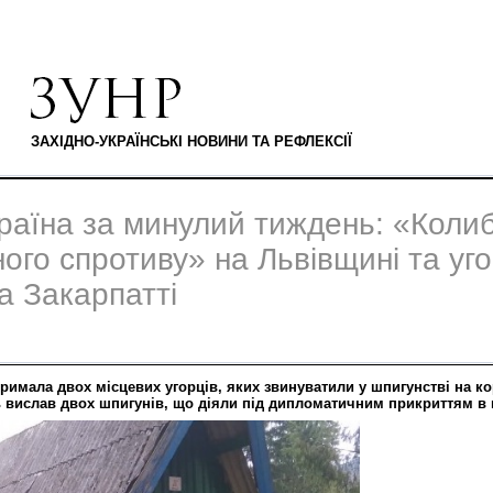
ЗАХІДНО-УКРАЇНСЬКІ НОВИНИ ТА РЕФЛЕКСІЇ
країна за минулий тиждень: «Коли
ого спротиву» на Львівщині та уг
а Закарпатті
тримала двох місцевих угорців, яких звинуватили у шпигунстві на к
 вислав двох шпигунів, що діяли під дипломатичним прикриттям в 