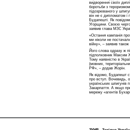
видворення своїх дипл
боротьби з тероризмом
підозрюваного у шпигу
він не є дипломатом і 
Будапешті. Як повідом
Угорщини. Своєю чергою
заявив глава МЗС Укра
«Остання кампанія прот
ми ніколи не постачал
війну», – заявив також
Його слова одразу ж п
підполковник Максим Ж
Тому наявністю в Украї
(мовних, територіальни
РФ», – додав Жорін.
Як відомо, Будапешт с
про вступ. Вочевидь, 
українських шпигунів 
Закарпаття. А якщо пр
мережу «агентів Бухар
ЗУНР - Західно-Україн