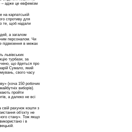
» – адже це евфемізм
е на карпатській
ого спротиву для
о те, щоб надали
дей, а загалом
уючим персоналом. Чи
е підвезення в межах
ть львівських
кцію турбази, за
ючено, що йдеться про
зарій Сумало, який
рмувань, свого часу
ву» (хоча 150 робочих
майбутніх виборів).
 мають пройти
тів, а далеко не всі
 свій рахунок кошти з
ристання об’єкту не
нного стану». Тож якщо
використано і в
вецькій.