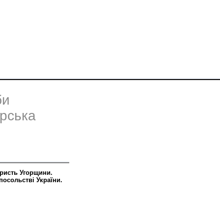
би
орська
ористь Угорщини.
посольстві України.