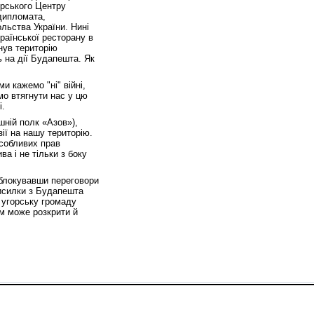
орського Центру
дипломата,
льства України. Нині
раїнської ресторану в
нув територію
ь на дії Будапешта. Як
и кажемо "ні" війні,
мо втягнути нас у цю
і.
шній полк «Азов»),
ії на нашу територію.
особливих прав
а і не тільки з боку
аблокувавши переговори
висилки з Будапешта
 угорську громаду
м може розкрити й