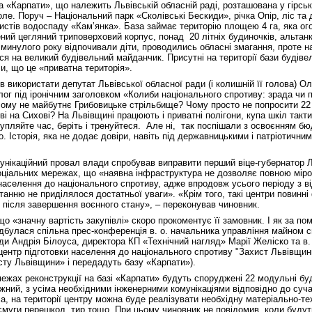
 «Карпати», що належить Львівській обласній раді, розташована у гірськ
оле. Поруч – Національний парк «Сколівські Бескиди», річка Опір, ліс та
истів водоспаду «Кам’янка». База займає територію площею 4 га, яка о
ний цегляний триповерховий корпус, понад 20 літніх будиночків, альтан
минулого року відпочивали діти, проводились обласні змагання, проте на
ся на великий будівельний майданчик. Присутні на території бази будіве
и, що це «приватна територія».
 використати депутат Львівської обласної ради (і колишній її голова) О
блог під іронічним заголовком «Колиби національного спротиву: зрада чи
Чому не майбутнє Грибовицьке стрільбище? Чому просто не попросити 22
 на Сихові? На Львівщині працюють і приватні полігони, купа шкіл такти
Купляйте час, беріть і тренуйтеся. Але ні, так поспішали з освоєнням б
. Історія, яка не додає довіри, навіть під державницькими і патріотични
унікаційний провал влади спробував виправити перший віце-губернатор 
соціальних мережах, що «наявна інфраструктура не дозволяє повною мір
 населення до національного спротиву, адже впродовж усього періоду з в
анню не приділялося достатньої уваги». «Крім того, такі центри повинні
ть після завершення воєнного стану», – переконував чиновник.
що «значну вартість закупівлі» скоро прокоментує її замовник. І як за по
ідбулася спільна прес-конференція в. о. начальника управління майном с
ди Андрія Білоуса, директора КП «Технічний нагляд» Марії Желіско та в.
центр підготовки населення до національного спротиву "Захист Львівщи
ту Львівщини» і передадуть базу «Карпати»).
ежах реконструкції на базі «Карпати» будуть споруджені 22 модульні буд
жний, з усіма необхідними інженерними комунікаціями відповідно до суча
а, на території центру можна буде реалізувати необхідну матеріально-те
 смуги перешкод, тир тощо. При цьому чиновник не повідомив, коли будут