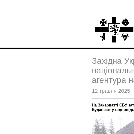
Західна У
національн
агентура н
12 травня 2025
На Закарпатті СБУ за
Будапешт у відповідь