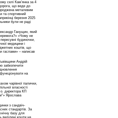
ому селі Кам’янка за 4
 дорога, що веде до
городжена металевим
ки та спортивний
прикінці березня 2025
льники були не раді
лександр Ганущин, який
 перемога?» «Чому не
 пересувні будиночки,
чної медицини і
юджетних коштів, що
ми гаслами» – написав
Львівщини Андрій
ою забезпечити
ідновлення
 функціонувати на
махом чарівної палички,
пільної власності
 о. директора КП
ни"» Ярослава
инки з сандвіч-
сних стандартів. За
хнічну базу для
ь виділені кошти на