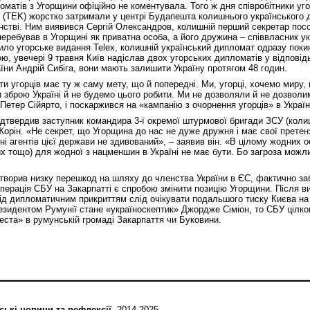
оматів з Угорщини офіційно не коментувала. Того ж дня співробітники уг
 (TEK) жорстко затримали у центрі Будапешта колишнього українського 
нстві. Ним виявився Сергій Олександров, колишній перший секретар посо
перебував в Угорщині як приватна особа, а його дружина – співвласник ук
ило угорське видання Telex, колишній український дипломат одразу поки
, увечері 9 травня Київ надіслав двох угорських дипломатів у відповід
їни Андрій Сибіга, вони мають залишити Україну протягом 48 годин.
и угорців має ту ж саму мету, що й попередні. Ми, угорці, хочемо миру, м
и зброю Україні й не будемо цього робити. Ми не дозволяли й не дозволи
 Петер Сійярто, і поскаржився на «кампанію з очорнення угорців» в Україн
ідтвердив заступник командира 3-ї окремої штурмової бригади ЗСУ (коли
орін. «Не секрет, що Угорщина до нас не дуже дружня і має свої претенз
ні агентів цієї держави не здивований», – заявив він. «В цілому жодних 
х тощо) для жодної з нацменшин в Україні не має бути. Бо загроза можлив
творив низку перешкод на шляху до членства України в ЄС, фактично з
операція СБУ на Закарпатті є спробою змінити позицію Угорщини. Після 
під дипломатичним прикриттям слід очікувати подальшого тиску Києва на
езидентом Румунії стане «україноскептик» Джордже Сіміон, то СБУ цілко
еста» в румунській громаді Закарпаття чи Буковини.
ські новини та рефлексії
, 2014-2025