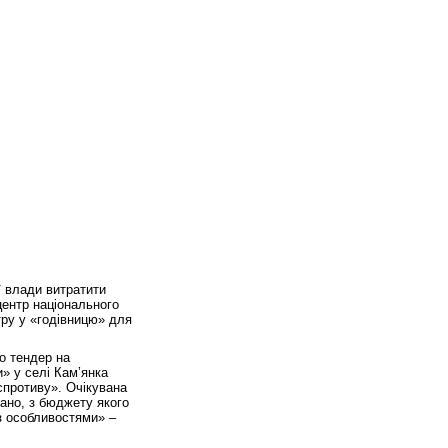
ї влади витратити
центр національного
тру у «годівницю» для
о тендер на
» у селі Кам’янка
спротиву». Очікувана
зано, з бюджету якого
 з особливостями» –