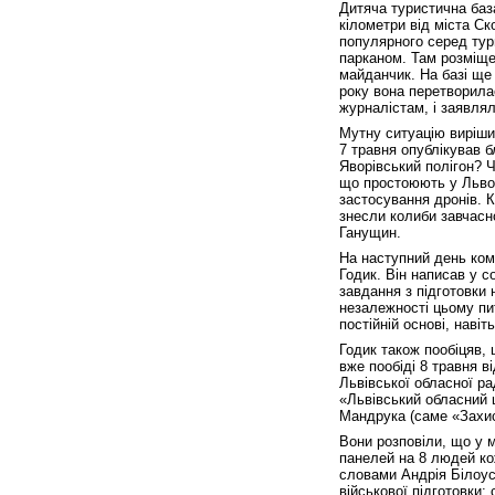
Дитяча туристична база
кілометри від міста Ск
популярного серед тур
парканом. Там розміще
майданчик. На базі ще 
року вона перетворила
журналістам, і заявлял
Мутну ситуацію вирішив
7 травня опублікував 
Яворівський полігон? 
що простоюють у Львові
застосування дронів. 
знесли колиби завчасно
Ганущин.
На наступний день ком
Годик. Він написав у 
завдання з підготовки
незалежності цьому пит
постійній основі, наві
Годик також пообіцяв, 
вже пообіді 8 травня в
Львівської обласної ра
«Львівський обласний 
Мандрука (саме «Захис
Вони розповіли, що у м
панелей на 8 людей ко
словами Андрія Білоус
військової підготовки: