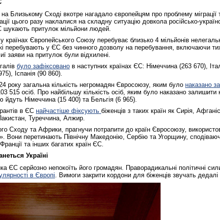
С
 на Близькому Сході вкотре нагадало європейцям про проблему міграції 
ації цього разу наклалися на складну ситуацію довкола російсько-українс
С шукають притулок мільйони людей.
 у країнах Європейського Союзу перебуває близько 4 мільйонів нелегальн
кі перебувають у ЄС без чинного дозволу на перебування, включаючи тих
иї заяви на притулок були відхилені.
егалів
було зафіксовано
в наступних країнах ЄС: Німеччина (263 670), Іта
75), Іспанія (90 860).
24 року загальна кількість негромадян Євросоюзу, яким було
наказано з
03 515 осіб. Про найбільшу кількість осіб, яким було наказано залишити 
ю йдуть Німеччина (15 400) та Бельгія (6 965).
рантів в ЄС
найчастіше фіксують
біженців з таких країн як Сирія, Афганіс
акистан, Туреччина, Алжир.
кого Сходу та Африки, прагнучи потрапити до країн Євросоюзу, використо
. Вони перетинають Північну Македонію, Сербію та Угорщину, сподіваюч
 Франції та інших багатих країн ЄС.
анеться Україні
ика ЄС серйозно непокоїть його громадян. Праворадикальні політичні сили 
улярності в Європі
. Вимоги закрити кордони для біженців звучать дедалі