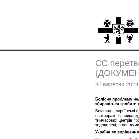
ЄС перетво
(ДОКУМЕН
30 вересня 2024
Болісну проблему нел
збираються зробити в
Вочевидь, українські в
партнерам. Наприклад,
тимчасових центрів про
задоволені, а ось дум
Україна як вирішенн