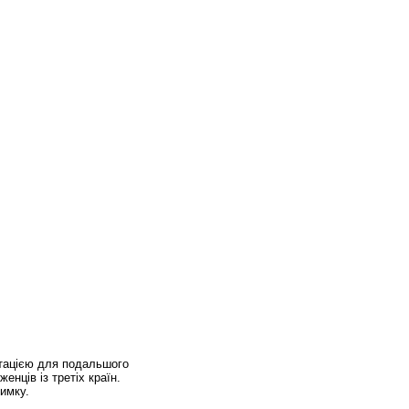
нтацією для подальшого
нців із третіх країн.
имку.