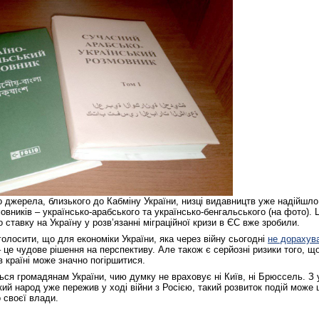
 джерела, близького до Кабміну України, низці видавництв уже надійшл
овників – українсько-арабського та українсько-бенгальського (на фото).
 ставку на Україну у розв’язанні міграційної кризи в ЄС вже зробили.
олосити, що для економіки України, яка через війну сьогодні
не дорахув
– це чудове рішення на перспективу. Але також є серйозні ризики того, що
в країні може значно погіршитися.
ься громадянам України, чию думку не враховує ні Київ, ні Брюссель. З
ький народ уже пережив у ході війни з Росією, такий розвиток подій може
 своєї влади.