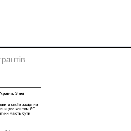
грантів
країни. З неї
мовити своїм західним
дівництва коштом ЄС
літики мають бути