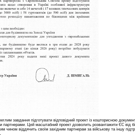
еглим завдання підготувати відповідний проект із кошторисною докуме
и партнерами. Цей масштабний проект дозволить розвантажити ЄС від біже
им чином віддячить своїм західним партнерам за військову та іншу підтр