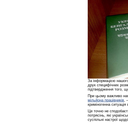
За інформацією нашого
друк специфічних розм
підтвердження того, що
При цьому важливо наг
мільйона працівників
, 
криміногенна ситуація 
Це точно не сподобаєт
потрясінь, які українс
суспільні настрої щодо