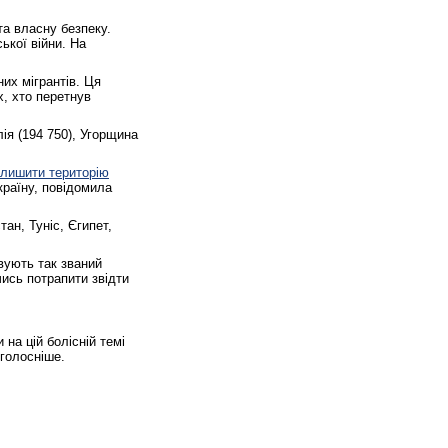
та власну безпеку.
ької війни. На
их мігрантів. Ця
, хто перетнув
лія (194 750), Угорщина
алишити територію
країну, повідомила
тан, Туніс, Єгипет,
вують так званий
ись потрапити звідти
на цій болісній темі
 голосніше.