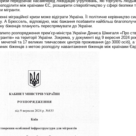
кризи передбачає насамперед ліквідацію угруповань, які торгують людьми
озподілити між країнами ЄС, розширити співробітництво у сфері безпеки 
ли мігранти.
нні міграційної кризи може відіграти Україна. Її політичне керівництво с
. А Брюссель, відповідно, має бажання позбавити найбільш благополучн
ину біженців планують переспрямувати до України.
рапило розпорядження прем’єр-міністра України Дениса Шмигаля «Про ство
рантів» на території України. Зокрема, у документі від 9 вересня 2024 р
 мечетей та 17 великих тимчасових центрів проживання (до 3000 осіб), а 
емних біженців з метою розподілу навантаження біженців між країнами Єв