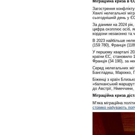
Міграційна криза в Є
Загострення конфлікту
Хвилі нелегальної мігр
сьогоднішній день у Є
За даними на 2024 рік,
цифра охоплює осіб, я
кордони незаконно та ч
В 2023 найбільше нел
(159 780), Франція (1189
У першому кварталі 20
країни ЄС, становило 1
Франція (34 190), за не
Серед нелегальних міг
Бангладеш, Марокко, П
Біженці з країн Близь
«балканський маршрут»
до Австрії, Німеччини,
Міграційна криза діст
М’яка міграційна політ
стрімко набувають поп