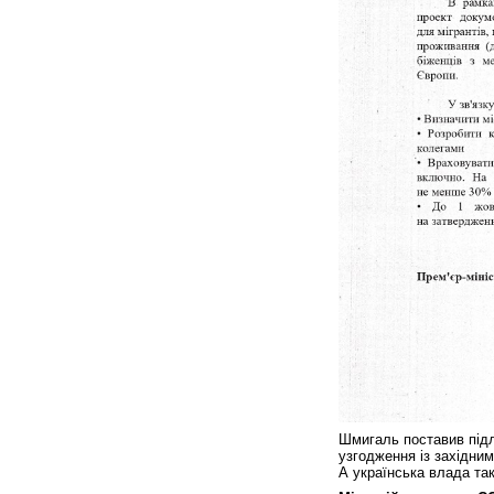
Шмигаль поставив підл
узгодження із західним
А українська влада так