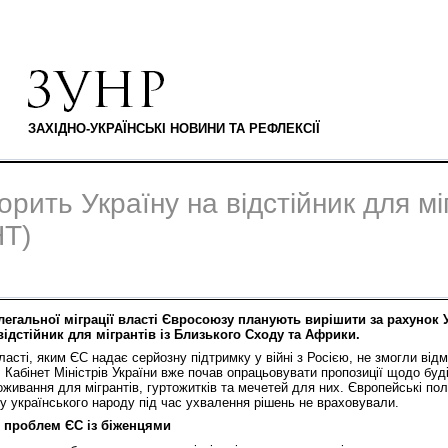
ЗАХІДНО-УКРАЇНСЬКІ НОВИНИ ТА РЕФЛЕКСІЇ
рить Україну на відстійник для мі
Т)
егальної міграції власті Євросоюзу планують вирішити за рахунок У
ідстійник для мігрантів із Близького Сходу та Африки.
ласті, яким ЄС надає серйозну підтримку у війні з Росією, не змогли від
 Кабінет Міністрів України вже почав опрацьовувати пропозиції щодо бу
живання для мігрантів, гуртожитків та мечетей для них. Європейські по
ку українського народу під час ухвалення рішень не враховували.
я проблем ЄС із біженцями