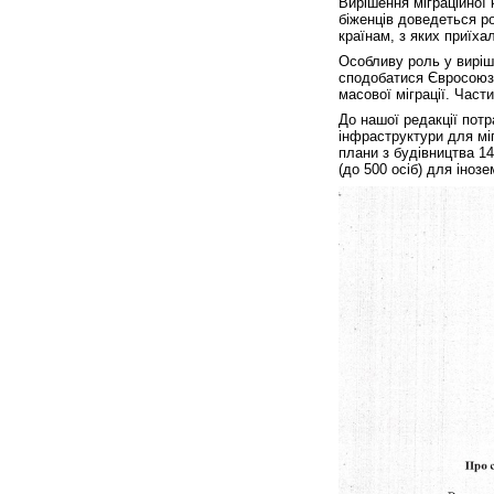
Вирішення міграційної 
біженців доведеться р
країнам, з яких приїха
Особливу роль у виріше
сподобатися Євросоюзу
масової міграції. Част
До нашої редакції пот
інфраструктури для міг
плани з будівництва 14
(до 500 осіб) для іноз