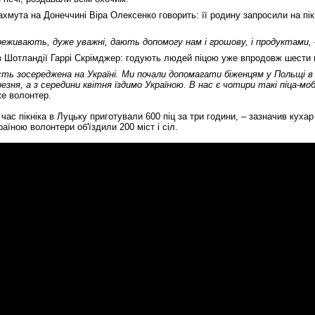
хмута на Донеччині Віра Олексенко говорить: її родину запросили на пік
реживають, дуже уважні, дають допомогу нам і грошову, і продуктами,
із Шотландії Гаррі Скрімджер: годують людей піцою уже впродовж шести м
ість зосереджена на Україні. Ми почали допомагати біженцям у Польщі в
зня, а з середини квітня їздимо Україною. В нас є чотири такі піца-мобі
е волонтер.
час пікніка в Луцьку приготували 600 піц за три години, – зазначив кухар 
раїною волонтери об'їздили 200 міст і сіл.