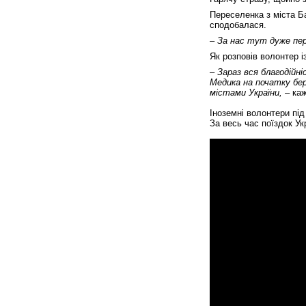
Переселенка з міста Ба
сподобалася.
– За нас тут дуже пе
Як розповів волонтер 
– Зараз вся благодійн
Медика на початку бере
містами України, –
каж
Іноземні волонтери під 
За весь час поїздок Ук