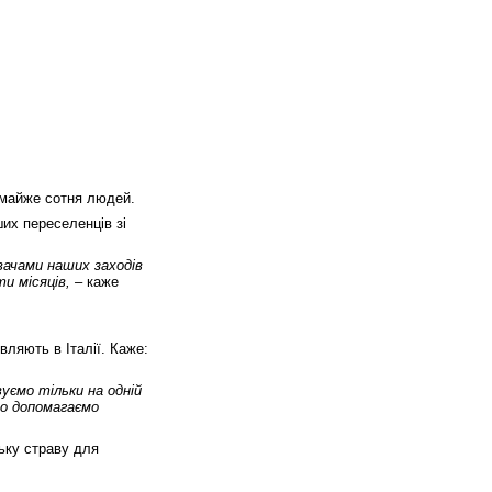
а майже сотня людей.
их переселенців зі
вачами наших заходів
и місяців, –
каже
вляють в Італії. Каже:
вуємо тільки на одній
то допомагаємо
ську страву для