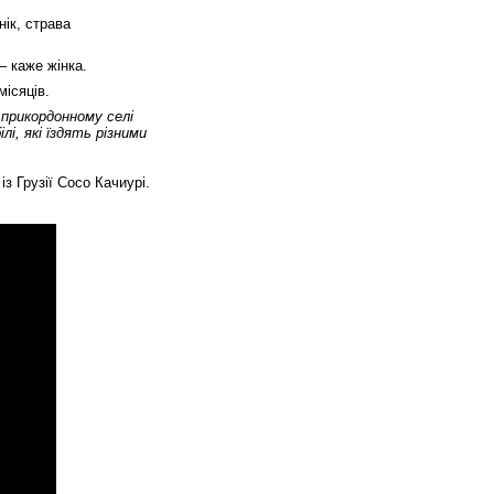
нік, страва
 –
каже жінка.
ісяців.
 прикордонному селі
лі, які їздять різними
із Грузії Сосо Качиурі.