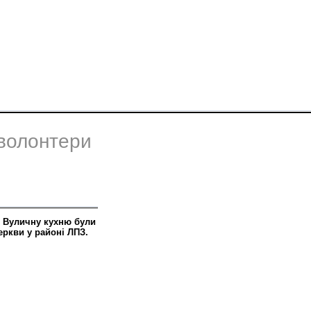
 волонтери
в. Вуличну кухню були
еркви у районі ЛПЗ.