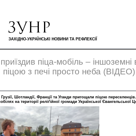
ЗАХІДНО-УКРАЇНСЬКІ НОВИНИ ТА РЕФЛЕКСІЇ
приїздив піца-мобіль – іншоземні
піцою з печі просто неба (ВІДЕО)
 Грузії, Шотландії, Франції та Уганди пригощали піцою переселенці
обілях на території реліґійної громади Української Євангельської Ц