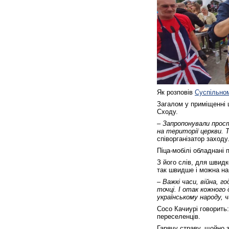
Як розповів
Суспільно
Загалом у приміщенні ц
Сходу.
– Запропонували прост
на території церкви.
співорганізатор заходу
Піца-мобілі обладнані 
З його слів, для швидк
так швидше і можна на
– Важкі часи, війна, 
точці. І отак кожного
українському народу, 
Сосо Качиурі говорить:
переселенців.
Гарячу страву, щойно з