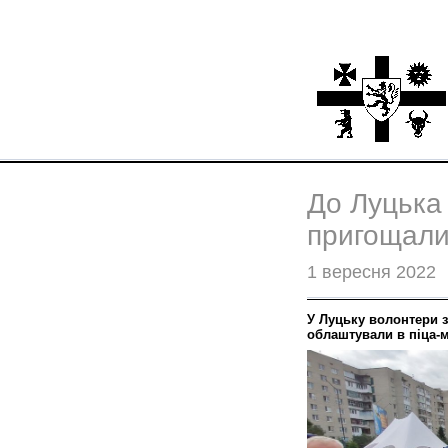
До Луцька 
пригощали 
1 вересня 2022
У Луцьку волонтери з
облаштували в піца-м