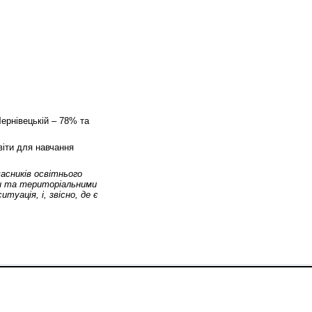
Чернівецькій – 78% та
віти для навчання
часників освітнього
ти та територіальними
туація, і, звісно, де є