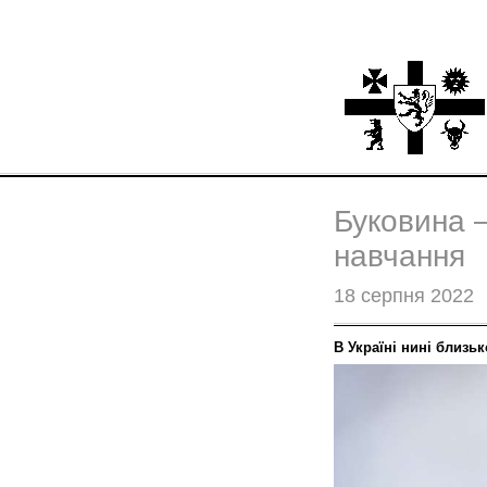
Буковина —
навчання
18 серпня 2022
В Україні нині близь