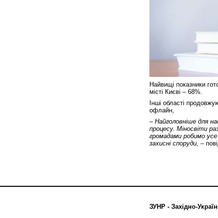
Найвищі показники гото
місті Києві – 68%.
Інші області продовжу
офлайн,
– Найголовніше для на
процесу. Міносвіти р
громадами робимо усе м
захисні споруди, –
пові
ЗУНР - Західно-Україн