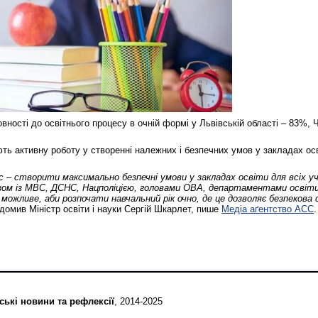
вності до освітнього процесу в очній формі у Львівській області – 83%, 
ють активну роботу у створенні належних і безпечних умов у закладах ос
с – створити максимально безпечні умови у закладах освіти для всіх у
азом із МВС, ДСНС, Нацполіцією, головами ОВА, департаментами осві
ожливе, аби розпочати навчальний рік очно, де це дозволяє безпекова си
домив Міністр освіти і науки Сергій Шкарлет, пише
Медіа аґентство АСС
.
ські новини та рефлексії
, 2014-2025