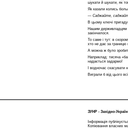
шукати й шукати, як то
Як казали колись боль
— Саджайте, саджайт
В цьому ключі пригаду
Нашим держивладцям вар
закінчилося.
То саме і тут: в скоро
хто не дає за границю 
А можна ж було зробит
Наприклад: тисяча «бак
надається задармо!
І водночас скасувати 
Виграли б від цього всі
ЗУНР - Західно-Україн
Інформація публікуєть
Копіювання власних ма