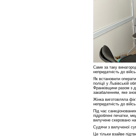
Саме за таку винагород
непридатність до війсь
Як встановили оператив
поліції у Львівській об
Франківщини разом з д
закабаленням, яке знов
Жінка виготовляла фікт
непридатність до війс
Під час санкціоновани
підроблені печатки, ме
вилучене скеровано на
Судячи з вилученої су
Це тільки взайве підт