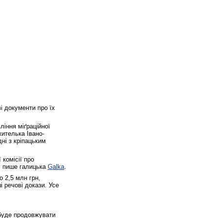
і документи про їх
ління міґраційної
жителька Івано-
ні з кріпацьким
 комісії про
, пише галицька
Galka
.
 2,5 млн грн,
і речові докази. Усе
 буде продовжувати