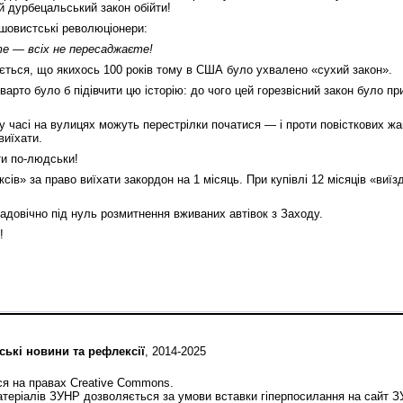
й дурбецальський закон обійти!
шовистські революціонери:
е — всіх не пересаджаєте!
ється, що якихось 100 років тому в США було ухвалено «сухий закон».
то було б підівчити цю історію: до чого цей горезвісний закон було при
му часі на вулицях можуть перестрілки початися — і проти повісткових жан
виїхати.
и по‑людськи!
сів» за право виїхати закордон на 1 місяць. При купівлі 12 місяців «виї
надовічно під нуль розмитнення вживаних автівок з Заходу.
!
ські новини та рефлексії
, 2014-2025
ся на правах Creative Commons.
теріалів ЗУНР дозволяється за умови вставки гіперпосилання на сайт 