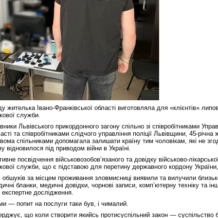
у жителька Івано-Франківської області виготовляла для «клієнтів» липов
кової служби.
ники Львівського прикордонного загону спільно зі співробітниками Управ
ласті та співробітниками слідчого управління поліції Львівщини, 45-річна 
вома спільниками допомагала залишати країну тим чоловікам, які не згод
у відновилося під приводом війни в Україні.
ивне посвідчення військовозобов’язаного та довідку військово-лікарської
ькової служби, що є підставою для перетину державного кордону України
х обшуків за місцем проживання зловмисниці виявили та вилучили близько
дичні бланки, медичні довідки, чорнові записи, комп’ютерну техніку та інш
 експертне дослідження.
ми — попит на послуги таки був, і чималий.
верджує, що коли створити якийсь протисуспільний закон — суспільство