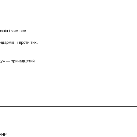
звів і чим все
дармів; і проти тих,
зду» — тринадцятий
ЗУНР