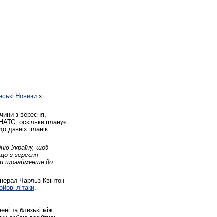
нські Новини
з
чини з вересня,
 НАТО, оскільки планує
до давніх планів
ню Україну, щоб
що з вересня
ини щонайменше до
енерал Чарльз Квінтон
ойові літаки
.
ені та близькі між