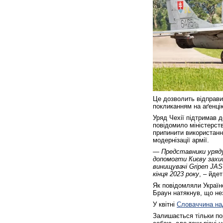
Це дозволить відправит
покликанням на аґенц
Уряд Чехії підтримав 
повідомило міністерст
припинити використання
модернізації армії.
— Представники уряду 
допомогти Києву захис
винищувачі Gripen JAS
кінця 2023 року
, – йде
Як повідомляли Україн
Браун натякнув, що не
У квітні
Словаччина над
Залишається тільки пор