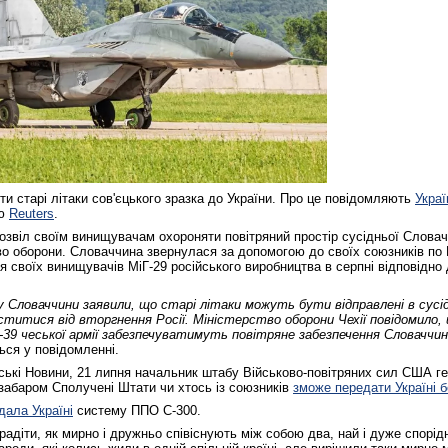
и старі літаки сов'єцького зразка до України. Про це повідомляють
Украї
ію
Reuters
.
дозвіл своїм винищувачам охороняти повітряний простір сусідньої Словач
во оборони. Словаччина звернулася за допомогою до своїх союзників по
 своїх винищувачів МіГ-29 російського виробництва в серпні відповідно 
Словаччини заявили, що старі літаки можуть бути відправлені в сусід
титися від вторгнення Росії. Міністерство оборони Чехії повідомило, 
-39 чеської армії забезпечуватимуть повітряне забезпечення Словачч
ться у повідомленні.
ські Новини, 21 липня начальник штабу Військово-повітряних сил США г
забаром Сполучені Штати чи хтось із союзників
зможе передати Україні б
ала Україні
систему ППО С-300.
адіти, як мирно і дружньо співіснують між собою два, най і дуже спорідн