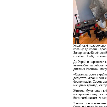
Українські правоохоро
кокаїну до країн Євро
Закарпатській обласні
кокаїну. Прибуток зло
До України наркотики 
автомобілі та рейсові 
дитячих іграшках, поб
«Організатором україн
депутата України VIII 
боєприпасів. Серед акт
місцевих громад Ужгор
Житель Мукачева, який
матеріалах слідства з
його помічником. А за
З ними тісно співпрац
Останній позиціонує се