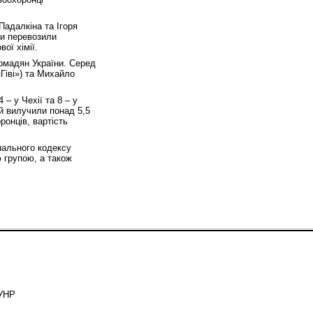
Падалкіна та Ігоря
ни перевозили
ої хімії.
ромадян України. Серед
Гіві») та Михайло
 – у Чехії та 8 – у
ій вилучили понад 5,5
ронців, вартість
інального кодексу
ю групою, а також
ЗУНР