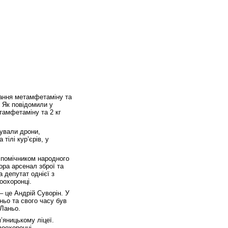
чання метамфетаміну та
. Як повідомили у
тамфетаміну та 2 кг
ували дрони,
тілі кур’єрів, у
 помічником народного
ора арсенал зброї та
 депутат однієї з
оохоронці.
– це Андрій Суворін. У
ньо та свого часу був
Ланьо.
’яницькому ліцеї.
воохоронці