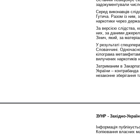
задокументували числе
Серед виконавців слід
Гутича. Разом із ним, 
наркотики через держав
За версією слідства, 
них, за даними джерел,
Зінич, який, за матері
У результаті спецопера
Словаччині. Одночасно
кілограма метамфетамін
вилучених наркотиків 
Затриманим в Закарпатс
України – контрабанда 
незаконне зберігання т
ЗУНР - Західно-Україн
Інформація публікуєть
Копіювання власних ма