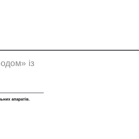
одом» із
ьних апаратів.