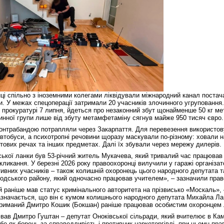
нці спільно з іноземними колегами ліквідували міжнародний канал поста
пи. У межах спецоперації затримали 20 учасників злочинного угруповання
й прокуратурі 7 липня, йдеться про незаконний збут щонайменше 50 кг ме
чинної групи лише від збуту метамфетаміну сягнув майже 950 тисяч євро.
контрабандою потрапляли через Закарпаття. Для перевезення використов
автобуси, а психотропні речовини щоразу маскували по-різному: ховали на 
утових речах та інших предметах. Далі їх збували через мережу дилерів.
ської ланки був 53-річний житель Мукачева, який тривалий час працював
скликання. У березні 2026 року правоохоронці вилучили у гаражі організат
ивних учасників – також колишній охоронець цього народного депутата та
одського району, який одночасно працював учителем», – зазначили прав
 раніше мав статус кримінального авторитета на прізвисько «Москаль», 
азначається, що він є кумом колишнього народного депутата Михайла Ла
триманий Дмитро Кошик (Бокшан) раніше працював особистим охоронцем 
ював Дмитро Гуштан – депутат Оноківської сільради, який вчителює в Кам
бе як борець за справедливість і противник наркоторгівлі, при цьомц пра