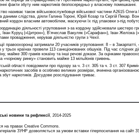
нні факти збуту ним наркотиків безпосередньо у власному помешканні.
ство називає також військовослужбовця військової частини А2615 Олега 
за даними слідства, діяли Галина Тороні, Юрій Козар та Сергій Пекар. Во
ний кордон власним автомобілем, маскуючи їх під упаковки з-під побутов
координацію діяльності угруповання з-за кордону здійснювали шестеро г
 Іван Куруц («Цитрон»), В’ячеслав Вакуляк («Сарафан»), Іван Желізка («
алами провадження, керував діяльністю групи з Чехії.
ції правоохоронці затримали 20 учасників угруповання: 8 – в Закарпатті, 4
 у трьох країнах провели 113 санкціонованих обшуків. Під час слідчих д
у, майже 300 грамів кокаїну та інші речові докази. За оцінками правоохо
на «чорному ринку» становить майже 13 мільйонів гривень.
ькій області повідомили про підозру за ч. 3 ст. 305 та ч. 3 ст. 307 Крим
наркотичних засобів в особливо великих розмірах, вчинена організовано
а збут наркотиків. Досудове розслідування триває.
ські новини та рефлексії
, 2014-2025
ся на правах Creative Commons.
теріалів ЗУНР дозволяється за умови вставки гіперпосилання на сайт 