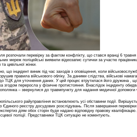
ля розпочали перевірку за фактом конфлікту, що стався вранці 6 травня 
льних мереж поліцейські виявили відеозапис сутички за участю працівник
та цивільної жінки.
о, що інцидент виник під час заходів з оповіщення, коли військовослуж
порушив правила військового обліку. За даними слідства, військові намаг
до ТЦК для уточнення даних. У цей процес втрутилася його дружина , щ
ка згодом переросла у фізичне протистояння. Внаслідок інциденту обидв
рнополянка – звернулися до травмпункту для надання медичної допомоги ч
рнопільського райуправління встановлюють усі обставини події. Вирішуєт
о Єдиного реєстру досудових розслідувань. Після завершення перевірки
кспертиз діям обох сторін буде надано відповідну правову кваліфікацію
ісцевої поліції. Представники ТЦК ситуацію не коментують.