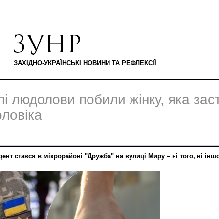
ЗАХІДНО-УКРАЇНСЬКІ НОВИНИ ТА РЕФЛЕКСІЇ
і людолови побили жінку, яка зас
оловіка
ент стався в мікрорайоні "Дружба" на вулиці Миру – ні того, ні іншо