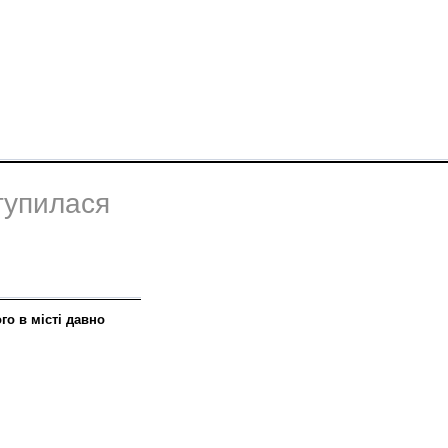
тупилася
го в місті давно