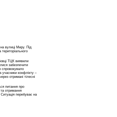
на вулиці Миру. Під
а територіального
бовці ТЦК виявили
алися забезпечити
о спровокувало
а учасники конфлікту –
ерез отримані тілесні
ься питання про
 та отримання
. Ситуація перебуває на