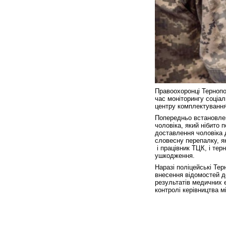
Правоохоронці Тернопо
час моніторингу соціа
центру комплектування 
Попередньо встановлен
чоловіка, який нібито 
доставлення чоловіка 
словесну перепалку, я
і працівник ТЦК, і те
ушкодження.
Наразі поліцейські Те
внесення відомостей д
результатів медичних е
контролі керівництва м