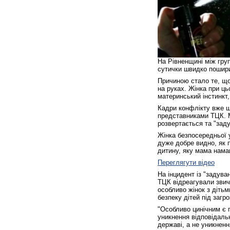
На Рівненщині між гру
сутички швидко пошири
Причиною стало те, що
на руках. Жінка при ц
материнський інстинкт,
Кадри конфлікту вже ш
представниками ТЦК. М
розвертається та "зад
Жінка безпосередньої у
дуже добре видно, як п
дитину, яку мама нама
Переглягути відео
На інцидент із "задув
ТЦК відреагували звич
особливо жінок з дітьм
безпеку дітей під загро
"Особливо цинічним є п
уникнення відповідаль
державі, а не уникненн