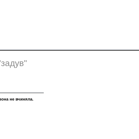
"задув"
вона не вчиняла.