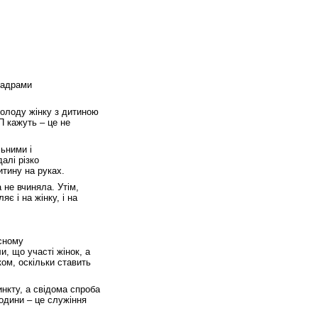
кадрами
молоду жінку з дитиною
П кажуть – це не
ьними і
алі різко
итину на руках.
 не вчиняла. Утім,
є і на жінку, і на
сному
, що участі жінок, а
ком, оскільки ставить
инкту, а свідома спроба
одини – це служіння