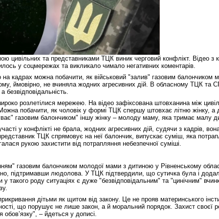
пою цивільних та представниками ТЦК виник черговий конфлікт. Відео з 
лось у соцмережах та викликало чимало негативних коментарів.
 на кадрах можна побачити, як військовий "залив" газовим балончиком 
ьому, ймовірно, не вчиняла жодних агресивних дій. В обласному ТЦК та С
 а безвідповідальність.
ироко розлетілися мережею. На відео зафіксована штовханина між цивіл
ожна побачити, як чоловік у формі ТЦК спершу штовхає літню жінку, а д
уває" газовим балончиком" іншу жінку – молоду маму, яка тримає малу д
часті у конфлікті не брала, жодних агресивних дій, судячи з кадрів, вона
редставник ТЦК спрямовує на неї балончик, випускає суміш, яка потрапля
галася рукою захистити від потрапляння небезпечної суміші.
анням" газовим балончиком молодої мами з дитиною у Рівненському обла
но, підтримавши людолова. У ТЦК підтвердили, що сутичка була і додали
и у такого роду ситуаціях є дуже "безвідповідальним" та "цинічним" вчин
зу.
рикривання дітьми як щитом від закону. Це не прояв материнського інст
ності, що порушує не лише закон, а й моральний порядок. Захист своєї р
я обов’язку", – йдеться у дописі.