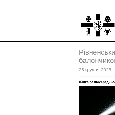
Рівненськи
балончико
25 грудня 2025
Жінка безпосередньої