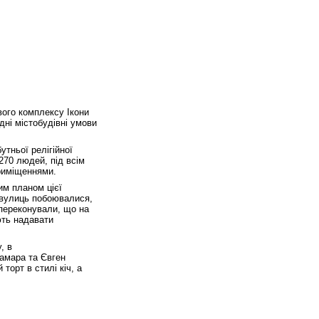
вого комплексу Ікони
дні містобудівні умови
утньої релігійної
270 людей, під всім
приміщеннями.
им планом цієї
х вулиць побоювалися,
 переконували, що на
ють надавати
, в
Хамара та Євген
торт в стилі кіч, а