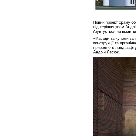
Новий проект храму обр
під керівництвом Андрі
ґрунтується на візант
«Фасади та куполи зап
конструкції та органі
природного ландшафту,
Андрій Лесюк.