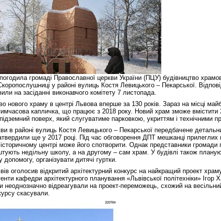
 погодила громаді Православної церкви України (ПЦУ) будівництво храмо
Скоропослушниці у районі вулиць Костя Левицького – Пекарської. Відпові
или на засіданні виконавчого комітету 7 листопада.
о нового храму в центрі Львова вперше за 130 років. Зараз на місці майб
имчасова капличка, що працює з 2018 року. Новий храм зможе вмістити 
підземний поверх, який слугуватиме парковкою, укриттям і технічними 
кви в районі вулиць Костя Левицького – Пекарської передбачене детальн
 затвердили ще у 2017 році. Під час обговорення ДПТ мешканці прилегли
 історичному центрі може його спотворити. Однак представники громади
тують недільну школу, а на другому – сам храм. У будівлі також плану
 допомогу, організувати дитячі гуртки.
вів оголосив відкритий архітектурний конкурс на найкращий проект храму
енти кафедри архітектурного планування «Львівської політехніки» Ігор 
и неоднозначно відреагували на проект-переможець, схожий на весільний 
курсу скасували.