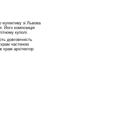
о колективу зі Львова
я. Його композиція
літному куполі.
ть довговічність
ь храм частиною
в храм архітектор