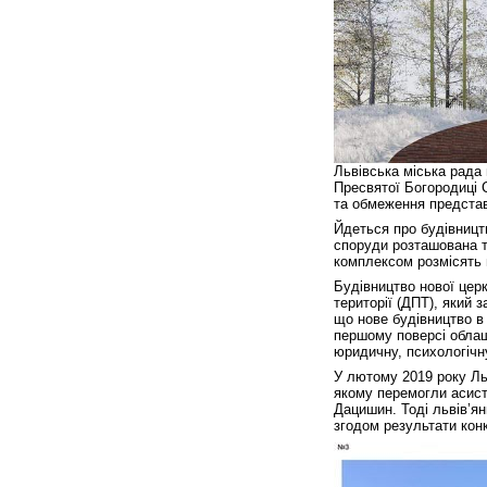
Львівська міська рада
Пресвятої Богородиці 
та обмеження представ
Йдеться про будівництв
споруди розташована т
комплексом розмісять 
Будівництво нової цер
території (ДПТ), який
що нове будівництво в
першому поверсі облаш
юридичну, психологічну
У лютому 2019 року Ль
якому перемогли асист
Дацишин. Тоді львів’ян
згодом результати кон