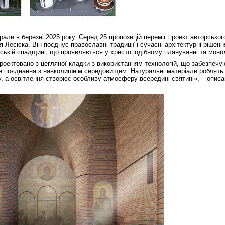
али в березні 2025 року. Серед 25 пропозицій переміг проект авторськог
я Лесюка. Він поєднує православні традиції і сучасні архітектурні рішенн
ійській спадщині, що проявляється у хрестоподібному плануванні та моно
роектовано з цегляної кладки з використанням технологій, що забезпечую
чне поєднання з навколишнім середовищем. Натуральні матеріали роблят
 а освітлення створює особливу атмосферу всередині святині», – описа