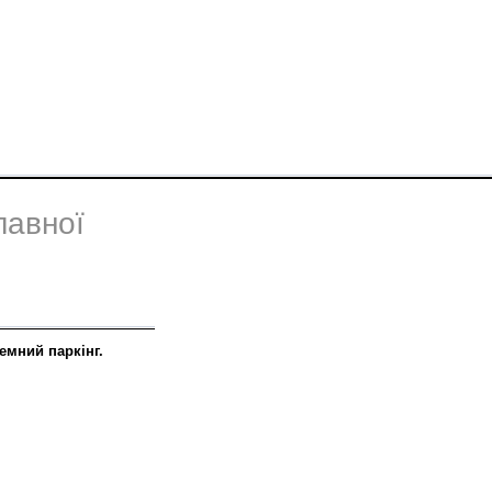
лавної
емний паркінг.