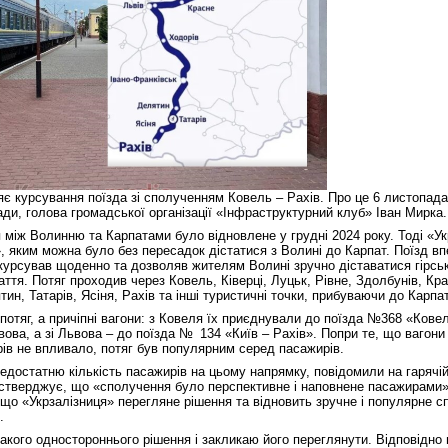
яє курсування поїзда зі сполученням Ковель – Рахів. Про це 6 листопад
ади, голова громадської організації «Інфраструктурний клуб» Іван Мирка
 між Волинню та Карпатами було відновлене у грудні 2024 року. Тоді «У
», яким можна було без пересадок дістатися з Волині до Карпат. Поїзд в
 курсував щоденно та дозволяв жителям Волині зручно діставатися гірськ
ття. Потяг проходив через Ковель, Ківерці, Луцьк, Рівне, Здолбунів, Кра
тин, Татарів, Ясіня, Рахів та інші туристичні точки, прибуваючи до Карпат
потяг, а причіпні вагони: з Ковеля їх приєднували до поїзда №368 «Кове
ова, а зі Львова – до поїзда № 134 «Київ – Рахів». Попри те, що вагони
ів не впливало, потяг був популярним серед пасажирів.
едостатню кількість пасажирів на цьому напрямку, повідомили на гарячій 
стверджує, що «сполучення було перспективне і наповнене пасажирами»
 що «Укрзалізниця» перегляне рішення та відновить зручне і популярне с
.
такого одностороннього рішення і закликаю його переглянути. Відповідно