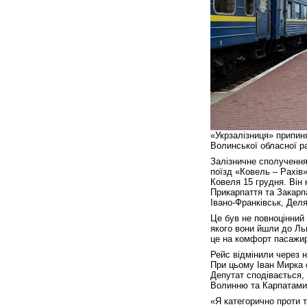
«Укрзалізниця» припин
Волинської обласної р
Залізничне сполучення
поїзд «Ковель – Рахів
Ковеля 15 грудня. Він
Прикарпаття та Закарпа
Івано-Франківськ, Деля
Це був не повноцінний 
якого вони йшли до Льв
це на комфорт пасажир
Рейс відмінили через н
При цьому Іван Мирка 
Депутат сподівається,
Волинню та Карпатами
«Я категорично проти 