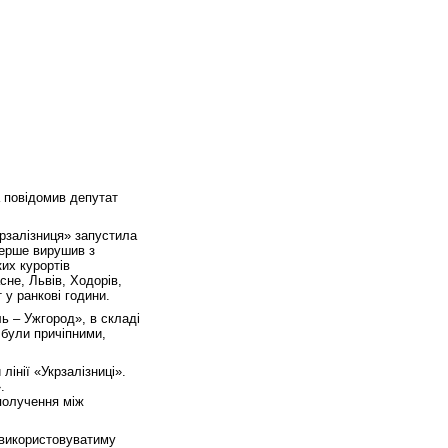
а повідомив депутат
.
крзалізниця» запустила
перше вирушив з
их курортів
сне, Львів, Ходорів,
 у ранкові години.
ль – Ужгород», в складі
 були причіпними,
лінії «Укрзалізниці».
.
получення між
 використовуватиму