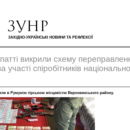
ЗАХІДНО-УКРАЇНСЬКІ НОВИНИ ТА РЕФЛЕКСІЇ
патті викрили схему переправлен
за участі спіробітників національн
яли в Румунію гірською місцевістю Верховинського району.