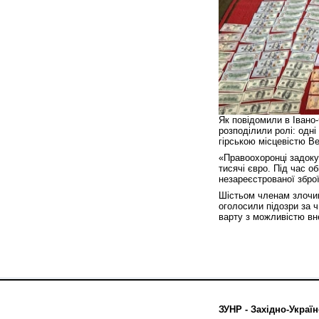
Як повідомили в Івано-
розподілили ролі: одні
гірською місцевістю В
«Правоохоронці задоку
тисячі євро. Під час о
незареєстрованої зброї
Шістьом членам злочин
оголосили підозри за ч
варту з можливістю вн
ЗУНР - Західно-Україн