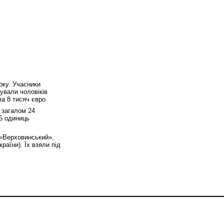
оку. Учасники
ували чоловіків
а 8 тисяч євро.
 загалом 24
 5 одиниць
 «Верховинський»,
раїни). Їх взяли під