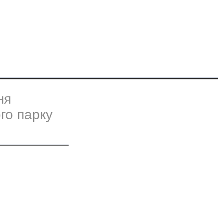
ня
ого парку