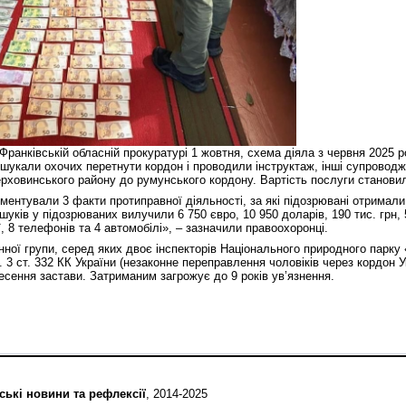
Франківській обласній прокуратурі 1 жовтня, схема діяла з червня 2025 р
 шукали охочих перетнути кордон і проводили інструктаж, інші супроводж
ерховинського району до румунського кордону. Вартість послуги становил
ментували 3 факти протиправної діяльності, за які підозрювані отримали
бшуків у підозрюваних вилучили 6 750 євро, 10 950 доларів, 190 тис. грн,
, 8 телефонів та 4 автомобілі», – зазначили правоохоронці.
ної групи, серед яких двоє інспекторів Національного природного парку
. 3 ст. 332 КК України (незаконне переправлення чоловіків через кордон Ук
есення застави. Затриманим загрожує до 9 років ув’язнення.
ські новини та рефлексії
, 2014-2025