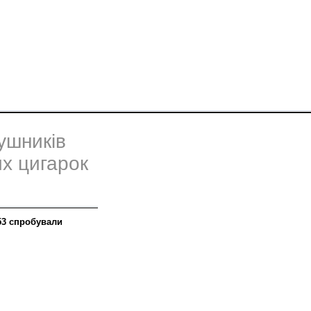
ушників
х цигарок
 53 спробували