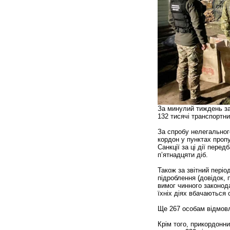
За минулий тиждень за
132 тисячі транспортни
За спробу нелегальног
кордон у пунктах проп
Санкції за ці дії пер
п’ятнадцяти діб.
Також за звітний періо
підроблення (довідок, 
вимог чинного законод
їхніх діях вбачаються
Ще 267 особам відмовл
Крім того, прикордонн