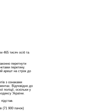
и 465 тисяч осіб та
законно перетнути
нктами перетину.
ий арешт на строк до
тів з ознаками
ментах. Відповідно до
 поліції, оскільки у
кодексу України.
 підстав.
 (71 900 пачок)