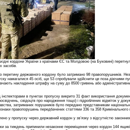
хідні кордони України з країнами ЄС та Молдовою (на Буковині) перетнул
х засобів.
о перетину державного кордону було затримано 98 правопорушників. Не
уску намагалися 45 осіб, ще 53 спробували здійснити це поза діючими пу
едбачають накладення штрафу на суму до 8500 гривень або адміністративн
д інспекторами в пунктах пропуску викрито 31 факт використання докумен
посвідчень, свідоцтв про народження тощо) і підроблених відміток у доку
авства, затриманих порушників було передано представникам національної
 ознаки правопорушень передбачених статтями 336 та 358 Кримінального 
ено у пропуску через державний кордон у зв’язку з відсутністю законних
ики за тиждень припинили незаконне переміщення через кордон 144 ящиків