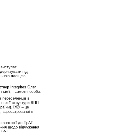
 виступає
дернізувати під
гальною площею
ртнер Integrites Олег
сім'ї, і самотні особи.
ї переселенців в
інської структури ДПП.
раїни). ІЖУ – це
ї, зареєстрованої в
і санаторії до ПрАТ
ення щодо відчуження
 ПрАТ