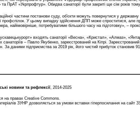
та ПрАТ «Укрпрофтур». Обидва санаторії були закриті ще сім років тому
аційної частини постанови суду, об'єкти можуть повернутися у державну 
ї профспілок. У цьому випадку здійснення ДПП може спроститися, але п
нера, найімовірніше, потребуватиме більшого часу на підготовку», – про
ускавецькурорт» входять санаторії «Весна», «Кристал», «Алмаз», «Янтар
х санаторіїв – Павло Якубенко, зареєстрований на Кіпрі. Зареєстрований
н. За даними підприємства за 2019 рік, його чистий прибуток становив 91
ські новини та рефлексії
, 2014-2025
ся на правах Creative Commons.
теріалів ЗУНР дозволяється за умови вставки гіперпосилання на сайт 