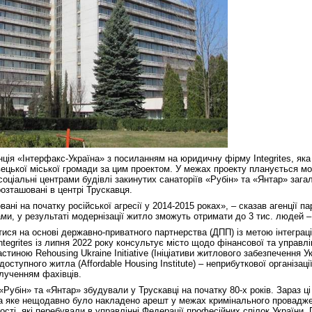
ція «Інтерфакс-Україна» з посиланням на юридичну фірму Integrites, яка
ецької міської громади за цим проектом. У межах проекту планується мо
 соціальні центрами будівлі закинутих санаторіїв «Рубін» та «Янтар» за
розташовані в центрі Трускавця.
ані на початку російської агресії у 2014-2015 роках», – сказав агенції па
ми, у результаті модернізації житло зможуть отримати до 3 тис. людей – і 
ися на основі державно-приватного партнерства (ДПП) із метою інтеграці
Integrites із липня 2022 року консультує місто щодо фінансової та управл
астиною Rehousing Ukraine Initiative (Ініціативи житлового забезпечення Ук
оступного житла (Affordable Housing Institute) – неприбуткової організаці
залученням фахівців.
 «Рубін» та «Янтар» збудували у Трускавці на початку 80-х років. Зараз ц
на яке нещодавно було накладено арешт у межах кримінального провадж
ості, які перебували в управлінні Федерації професійних спілок України,