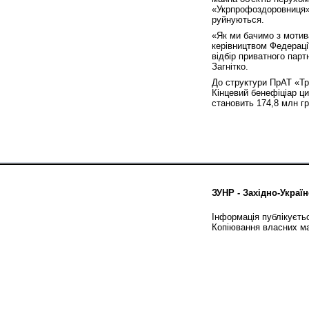
«Укрпрофоздоровниця» 
руйнуються.
«Як ми бачимо з мотив
керівництвом Федераці
відбір приватного парт
Загнітко.
До структури ПрАТ «Тр
Кінцевий бенефіціар ци
становить 174,8 млн гр
ЗУНР - Західно-Україн
Інформація публікуєть
Копіювання власних ма