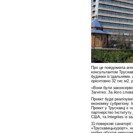
Про це повідомила аген
консультантом Трускав
будинки із їдальнями,
орієнтовно 32 тис.м2, 
«Вони були законсервов
Загнітко. За його слова
Проект буде реалізуват
економіку субрегіону. 
Проект у Трускавці є ч
партнерство Інституту д
США, та Integrites із 
11-поверхові санаторії
«Трускавецькурорт», 
майна об'єктів нерухом