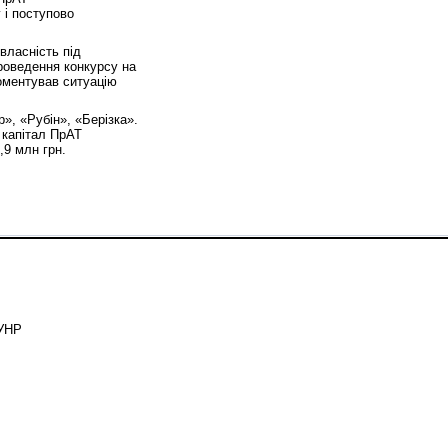
 і поступово
власність під
роведення конкурсу на
коментував ситуацію
», «Рубін», «Берізка».
 капітал ПрАТ
,9 млн грн.
ЗУНР