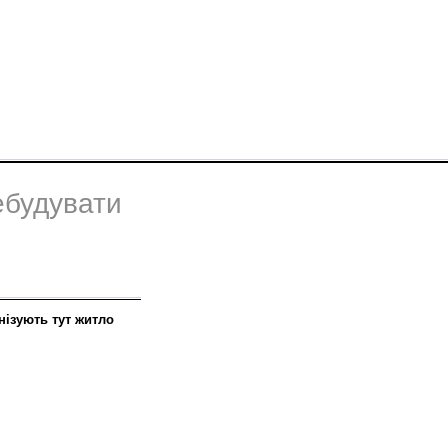
ебудувати
анізують тут житло