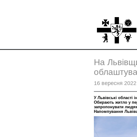
На Львівщи
облаштува
16 вересня 2022
У Львівські області
Обирають житло у пе
запропонувати людям
Напомпування Львівщ