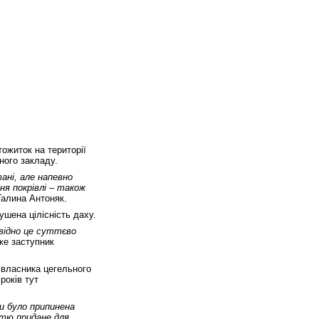
тожиток на території
ного закладу.
тані, але напевно
ня покрівлі – також
алина Антоняк.
ушена цілісність даху.
овідно це суттєво
е заступник
 власника цегельного
років тут
ни було припинена
стю придане для