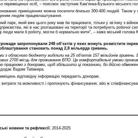
о переміщених осіб, –
пояснює заступник Кам‘янка-Бузького міського го
онованих приміщеннях можна поселити близько 300-400 людей. Також у 
щеним людям працевлаштування.
ий парк, який вже цього року мав би працювати, тільки у зв’язку з війно
ідприємства, які в нас розташовані на території та потребують робочої с
і люди мали б роботу, могли б нормально жити", – каже міський голова 
громади запропонували 248 об’єктів у яких можуть розмістити пере
облаштування становить понад 2,8 мільярда гривень.
ми з обласного бюджету виділили на 25 об’єктів 157 мільйонів гривень. 
вих 2700 місць для проживання ВПО. Це комфортабельні умови прожив
но працюємо з донорами, щоб збільшити ці показники, бо дійсно обмежен
додає Вадим Табакера.
риміщень відповідну інформацію передають донорам.
ь витрати та можливості і пропонують фінансування, або ж співфінансув
ські новини та рефлексії
, 2014-2025