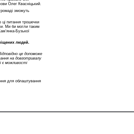
лови Олег Квасніцький.
громаді зможуть
ю ці питання трошечки
или. Ми би могли таким
Кам’янка-Бузької
міщених людей.
Відповідно це допоможе
ання на довготривалу
і є можливості
ання для облаштування