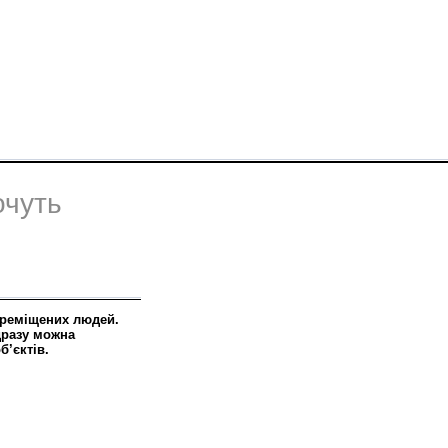
очуть
ереміщених людей.
дразу можна
’єктів.