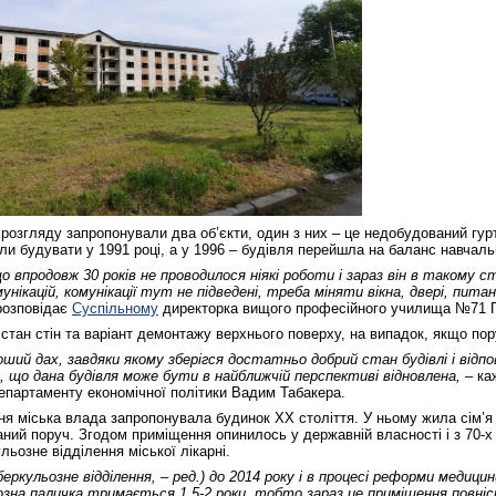
 розгляду запропонували два об’єкти, один з них – це недобудований гур
ли будувати у 1991 році, а у 1996 – будівля перейшла на баланс навчаль
о впродовж 30 років не проводилося ніякі роботи і зараз він в такому с
нікацій, комунікації тут не підведені, треба міняти вікна, двері, питан
озповідає
Суспільному
директорка вищого професійного училища №71 Г
стан стін та варіант демонтажу верхнього поверху, на випадок, якщо пор
ший дах, завдяки якому зберігся достатньо добрий стан будівлі і відп
 що дана будівля може бути в найближчій перспективі відновлена, –
каж
епартаменту економічної політики Вадим Табакера.
я міська влада запропонувала будинок ХХ століття. У ньому жила сім’я
ний поруч. Згодом приміщення опинилось у державній власності і з 70-х 
ьозне відділення міської лікарні.
еркульозне відділення, – ред.) до 2014 року і в процесі реформи медици
озна паличка тримається 1,5-2 роки, тобто зараз це приміщення повні