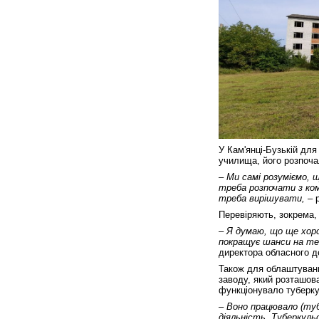
У Кам'янці-Бузькій для
училища, його розпоча
– Ми самі розуміємо, щ
треба розпочати з кому
треба вирішувати, –
р
Перевіряють, зокрема, 
– Я думаю, що ще хоро
покращує шанси на те,
директора обласного д
Також для облаштуванн
заводу, який розташова
функціонувало туберкул
– Воно працювало (туб
діяльність. Туберкуль