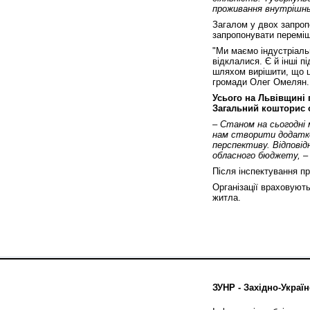
проживання внутрішнь
Загалом у двох запроп
запропонувати перемі
"Ми маємо індустріальн
відклалися. Є й інші п
шляхом вирішити, що ц
громади Олег Омелян.
Усього на Львівщині 
Загальний кошторис 
– Станом на сьогодні 
нам створити додатко
перспективу. Відповід
обласного бюджету,
– 
Після інспектування п
Організації враховуют
житла.
ЗУНР - Західно-Україн