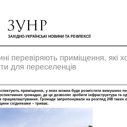
ЗАХІДНО-УКРАЇНСЬКІ НОВИНИ ТА РЕФЛЕКСІЇ
ні перевіряють приміщення, які х
ти для переселенців
 інспектують приміщення, у яких можна буде розмістити вимушено п
рспективних громадах, де це дозволяє зробити інфраструктура та о
 працевлаштування. Громади запропонували на розгляд 248 таких об
ини східняками – триває.