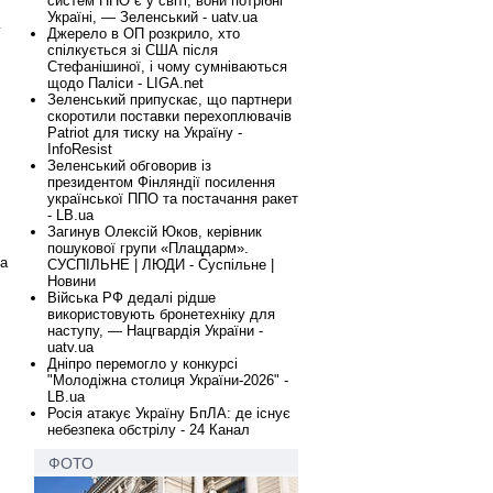
систем ППО є у світі, вони потрібні
Україні, — Зеленський - uatv.ua
у
Джерело в ОП розкрило, хто
спілкується зі США після
Стефанішиної, і чому сумніваються
щодо Паліси - LIGA.net
Зеленський припускає, що партнери
скоротили поставки перехоплювачів
Patriot для тиску на Україну -
InfoResist
Зеленський обговорив із
президентом Фінляндії посилення
української ППО та постачання ракет
- LB.ua
Загинув Олексій Юков, керівник
пошукової групи «Плацдарм».
на
СУСПІЛЬНЕ | ЛЮДИ - Суспільне |
Новини
Війська РФ дедалі рідше
використовують бронетехніку для
наступу, — Нацгвардія України -
uatv.ua
.
Дніпро перемогло у конкурсі
"Молодіжна столиця України-2026" -
LB.ua
Росія атакує Україну БпЛА: де існує
небезпека обстрілу - 24 Канал
ФОТО