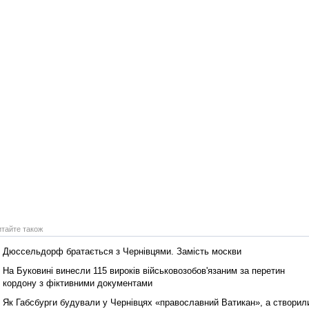
итайте також
Дюссельдорф братається з Чернівцями. Замість москви
На Буковині винесли 115 вироків військовозобов'язаним за перетин
кордону з фіктивними документами
Як Габсбурги будували у Чернівцях «православний Ватикан», а створил