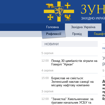
ЗАХІДНО-УКРАЇ
Головна
Західна Україна
Рефлексії
Провід
Ґешефт
НОВИНИ
Н
5 серпня
У
12:00
Понад 30 цимбалістів зіграли на
р
Говерлі "Аркан"
9
4 серпня
15:00
Борислав не сміється:
Д
Зеленський наклав санкції на
з
місцеву нафтову компанію
н
3 серпня
п
п
Б
12:00
"Зачистка" Хмельниччини: за
ґратами начальник УСБУ та