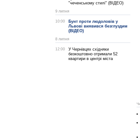
"чеченському стилі" (ВІДЕО)
9 липня
10:00
Бунт проти людоловів у
Львові виявився безглуздим
(ВІДЕО)
8 липня
12:00
У Чернівцях східняки
безкоштовно отримали 52
квартири в центрі міста
Ч