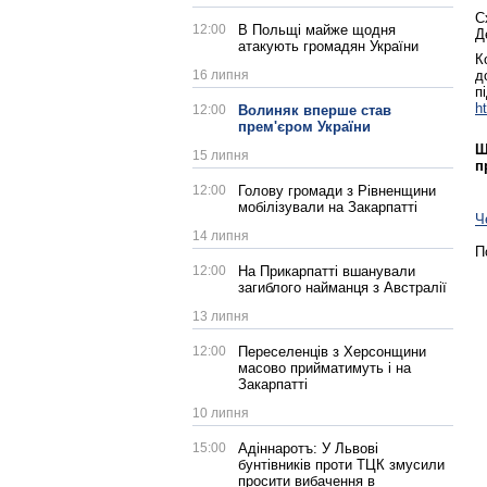
С
12:00
В Польщі майже щодня
Д
атакують громадян України
К
16 липня
д
п
h
12:00
Волиняк вперше став
прем'єром України
Щ
15 липня
п
12:00
Голову громади з Рівненщини
мобілізували на Закарпатті
Ч
14 липня
П
12:00
На Прикарпатті вшанували
загиблого найманця з Австралії
13 липня
12:00
Переселенців з Херсонщини
масово прийматимуть і на
Закарпатті
10 липня
15:00
Адіннаротъ: У Львові
бунтівників проти ТЦК змусили
просити вибачення в