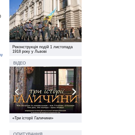
0
а
Реконструкція подій 1 листопада
Реконструкція подій 1 лис
1918 року у Львові
1918 року у Львові
ку
ВІДЕО
ї
«Три історії Галичини»
Спільний інформпростір За
України
ОПИТУВАННЯ