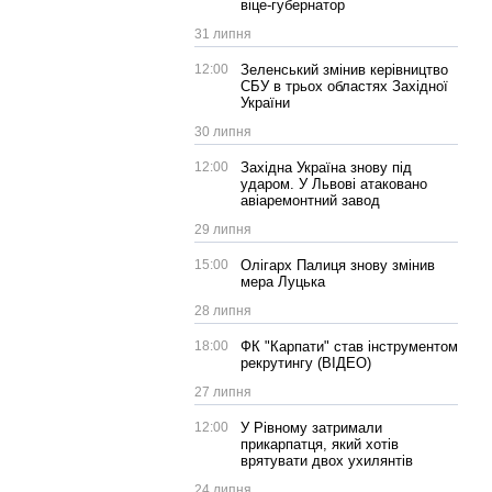
віце-губернатор
31 липня
12:00
Зеленський змінив керівництво
СБУ в трьох областях Західної
України
30 липня
12:00
Західна Україна знову під
ударом. У Львові атаковано
авіаремонтний завод
29 липня
15:00
Олігарх Палиця знову змінив
мера Луцька
28 липня
18:00
ФК "Карпати" став інструментом
рекрутингу (ВІДЕО)
27 липня
12:00
У Рівному затримали
прикарпатця, який хотів
врятувати двох ухилянтів
24 липня