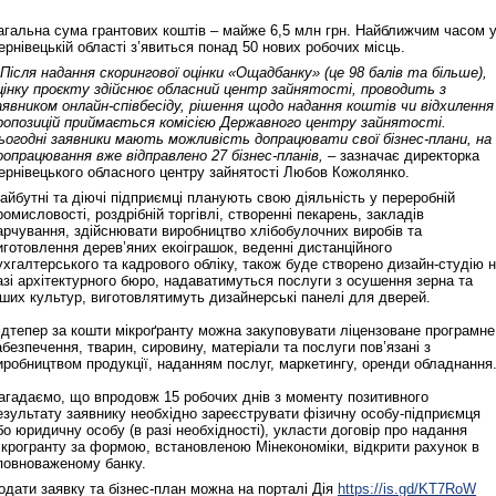
агальна сума грантових коштів – майже 6,5 млн грн. Найближчим часом 
ернівецькій області з’явиться понад 50 нових робочих місць.
 Після надання скорингової оцінки «Ощадбанку» (це 98 балів та більше),
цінку проєкту здійснює обласний центр зайнятості, проводить з
аявником онлайн-співбесіду, рішення щодо надання коштів чи відхилення
ропозицій приймається комісією Державного центру зайнятості.
ьогодні заявники мають можливість допрацювати свої бізнес-плани, на
оопрацювання вже відправлено 27 бізнес-планів, –
зазначає директорка
ернівецького обласного центру зайнятості Любов Кожолянко.
айбутні та діючі підприємці планують свою діяльність у переробній
ромисловості, роздрібній торгівлі, створенні пекарень, закладів
арчування, здійснювати виробництво хлібобулочних виробів та
иготовлення дерев’яних екоіграшок, веденні дистанційного
ухгалтерського та кадрового обліку, також буде створено дизайн-студію 
азі архітектурного бюро, надаватимуться послуги з осушення зерна та
нших культур, виготовлятимуть дизайнерські панелі для дверей.
ідтепер за кошти мікроґранту можна закуповувати ліцензоване програмне
абезпечення, тварин, сировину, матеріали та послуги пов’язані з
иробництвом продукції, наданням послуг, маркетингу, оренди обладнання
агадаємо, що впродовж 15 робочих днів з моменту позитивного
езультату заявнику необхідно зареєструвати фізичну особу-підприємця
бо юридичну особу (в разі необхідності), укласти договір про надання
ікрогранту за формою, встановленою Мінекономіки, відкрити рахунок в
повноваженому банку.
одати заявку та бізнес-план можна на порталі Дія
https://is.gd/KT7RoW