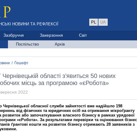
PL
UA
НСЬКІ НОВИНИ ТА РЕФЛЕКСІЇ
Зазбруччя
Закерзоння
Світ
Поспільство
Архів
овини
/
Ґешефт
 Чернівецькій області з’явиться 50 нових
обочих місць за програмою «єРобота»
 вересня 2022
о Чернівецької обласної служби зайнятості вже надійшло 198
вернень від фізичних та юридичних осіб на отримання мікроґранту
а розвиток або започаткування власного бізнесу в рамках урядової
рограми «єРобота». За результатами перевірки та оцінювання бізнес
ланів ґрантові кошти на розвиток бізнесу отримають 28 заявників з
уковини.