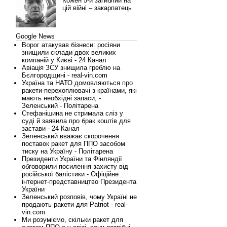
Кожен 5-й загиблий на
цій війні – закарпатець
Google News
Ворог атакував бізнеси: росіяни
знищили склади двох великих
компаній у Києві - 24 Канал
Авіація ЗСУ знищила греблю на
Бєлгородщині - real-vin.com
Україна та НАТО домовляються про
ракети-перехоплювачі з країнами, які
мають необхідні запаси, -
Зеленський - Політарена
Стефанішина не стримала сліз у
суді й заявила про брак коштів для
застави - 24 Канал
Зеленський вважає скорочення
поставок ракет для ППО засобом
тиску на Україну - Політарена
Президенти України та Фінляндії
обговорили посилення захисту від
російської балістики - Офіційне
інтернет-представництво Президента
України
Зеленський розповів, чому Україні не
продають ракети для Patriot - real-
vin.com
Ми розуміємо, скільки ракет для