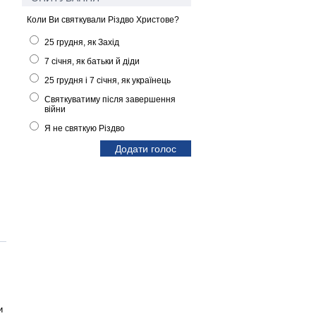
Коли Ви святкували Різдво Христове?
25 грудня, як Захід
7 січня, як батьки й діди
25 грудня і 7 січня, як українець
Святкуватиму після завершення
війни
Я не святкую Різдво
и