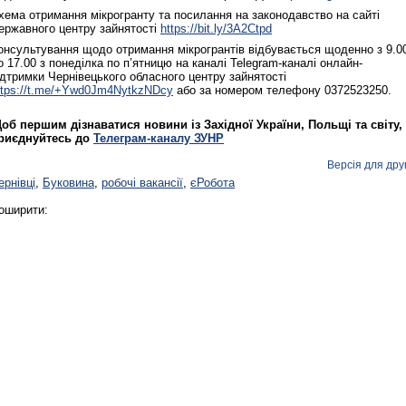
хема отримання мікрогранту та посилання на законодавство на сайті
ержавного центру зайнятості
https://bit.ly/3A2Ctpd
онсультування щодо отримання мікрогрантів відбувається щоденно з 9.0
о 17.00 з понеділка по п’ятницю на каналі Telegram-каналі онлайн-
ідтримки Чернівецького обласного центру зайнятості
ttps://t.me/+Ywd0Jm4NytkzNDcy
або за номером телефону 0372523250.
об першим дізнаватися новини із Західної України, Польщі та світу,
риєднуйтесь до
Телеграм-каналу ЗУНР
Реконструкція подій 1 листопад
1918 року у Львові
Версія для дру
ернівці
,
Буковина
,
робочі вакансії
,
єРобота
оширити:
Спільний інформпростір Західно
України