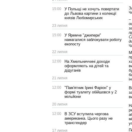
З
15:00
У Польщі не хочуть повертати
Ч
до Львова картини з колекції
князів Любомирських
–
о
23 липня
з
п
15:00
У Яремче "джипери"
С
намагалися заблокувати роботу
д
екопосту
Ч
22 липня
М
п
12:00
На Хмельниччині доходи
х
оформляють на дітей та
в
дідуганів
б
б
21 липня
і
12:00
"Пам'ятник Ірині Фаріон" у
В
формі туалету обійшовся у 2
з
мільйони
в
20 липня
Н
р
12:00
В ЗСУ вступила чергова
а
американка. Цього разу не
м
трансгендер
у
П
17 липня