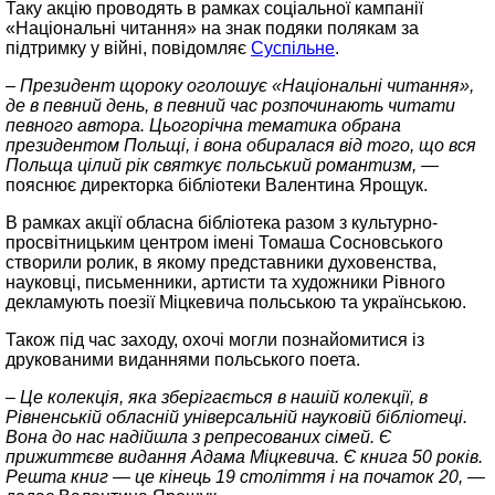
Таку акцію проводять в рамках соціальної кампанії
«Національні читання» на знак подяки полякам за
підтримку у війні, повідомляє
Суспільне
.
– Президент щороку оголошує «Національні читання»,
де в певний день, в певний час розпочинають читати
певного автора. Цьогорічна тематика обрана
президентом Польщі, і вона обиралася від того, що вся
Польща цілий рік святкує польський романтизм, —
пояснює директорка бібліотеки Валентина Ярощук.
В рамках акції обласна бібліотека разом з культурно-
просвітницьким центром імені Томаша Сосновського
створили ролик, в якому представники духовенства,
науковці, письменники, артисти та художники Рівного
декламують поезії Міцкевича польською та українською.
Також під час заходу, охочі могли познайомитися із
друкованими виданнями польського поета.
– Це колекція, яка зберігається в нашій колекції, в
Рівненській обласній універсальній науковій бібліотеці.
Вона до нас надійшла з репресованих сімей. Є
прижиттєве видання Адама Міцкевича. Є книга 50 років.
Решта книг — це кінець 19 століття і на початок 20, —