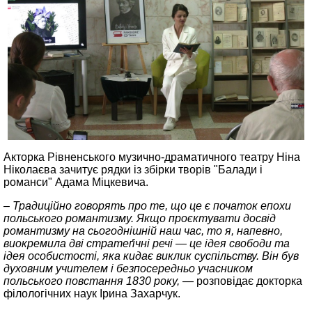
Акторка Рівненського музично-драматичного театру Ніна
Ніколаєва зачитує рядки із збірки творів "Балади і
романси" Адама Міцкевича.
– Традиційно говорять про те, що це є початок епохи
польського романтизму. Якщо проєктувати досвід
романтизму на сьогоднішній наш час, то я, напевно,
виокремила дві стратеґічні речі — це ідея свободи та
ідея особистості, яка кидає виклик суспільству. Він був
духовним учителем і безпосередньо учасником
польського повстання 1830 року,
— розповідає докторка
філологічних наук Ірина Захарчук.