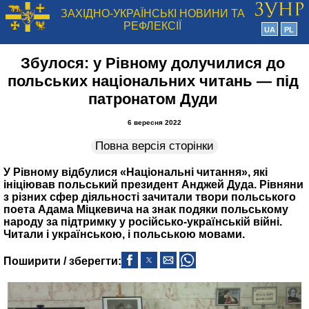
ЗАХІДНО-УКРАЇНСЬКІ НОВИНИ ТА
РЕФЛЕКСІЇ
UA
PL
Збулося: у Рівному долучилися до
польських національних читань — під
патронатом Дуди
6 вересня 2022
Повна версія сторінки
У Рівному відбулися «Національні читання», які
ініціював польський президент Анджей Дуда. Рівняни
з різних сфер діяльності зачитали твори польського
поета Адама Міцкевича на знак подяки польському
народу за підтримку у російсько-українській війні.
Читали і українською, і польською мовами.
Поширити / зберегти: