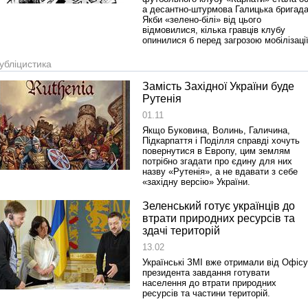
а десантно-штурмова Галицька бригада
Якби «зелено-білі» від цього
відмовилися, кілька гравців клубу
опинилися б перед загрозою мобілізації
убліцистика
Замість Західної України буде
Рутенія
01.11
Якщо Буковина, Волинь, Галичина,
Підкарпаття і Поділля справді хочуть
повернутися в Европу, цим землям
потрібно згадати про єдину для них
назву «Рутенія», а не вдавати з себе
«західну версію» України.
Зеленський готує українців до
втрати природних ресурсів та
здачі територій
13.02
Українські ЗМІ вже отримали від Офісу
президента завдання готувати
населення до втрати природних
ресурсів та частини територій.