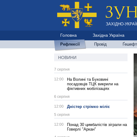
ЗАХІДНО-УКРАЇ
Головна
Західна Україна
Рефлексії
Провід
Ґешефт
НОВИНИ
7 серпня
12:00
На Волині та Буковині
посадовців ТЦК викрили на
фіктивних мобілізаціях
6 серпня
12:00
Дністер стрімко міліє
5 серпня
12:00
Понад 30 цимбалістів зіграли на
Говерлі "Аркан"