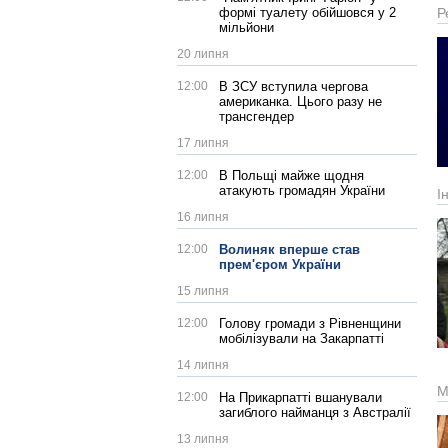
формі туалету обійшовся у 2
Р
мільйони
20 липня
12:00
В ЗСУ вступила чергова
американка. Цього разу не
трансгендер
17 липня
12:00
В Польщі майже щодня
атакують громадян України
І
16 липня
12:00
Волиняк вперше став
прем'єром України
15 липня
12:00
Голову громади з Рівненщини
мобілізували на Закарпатті
14 липня
М
12:00
На Прикарпатті вшанували
загиблого найманця з Австралії
13 липня