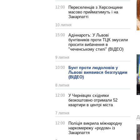
12:00
Переселенців з Херсонщини
масово прийматимуть і на
Закарпатті
10 липня
15:00
Адіннаротъ: У Львові
бунтівників проти ТЦК змусили
просити вибачення в
"чеченському стилі" (ВІДЕО)
9 липня
10:00
Бунт проти людоловів у
Львові виявився безглуздим
(ВІДЕО)
8 липня
12:00
У Чернівцях східняки
безкоштовно отримали 52
квартири в центрі міста
7 липня
Д
12:00
Поліція викрила міжнародну
наркомережу «родом» із
Закарпаття