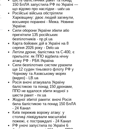
Шість балістичних ракет та понад
.
150 БпЛА запустила РФ по Україні —
що відомо про наслідки - uatv.ua
Російські війська обстріляли
.
Харківщину: двоє людей загинули,
восьмеро поранені - Межа. Новини
України.
Сили оборони України збили або
пригнітили 135 російських
безпілотників - np.pl.ua
Карта бойових дій в Україні на 8
серпня 2026 року - Delo.ua
Летіли дрони, балістика та С-400, є
прильоти: як ППО відбила нічну
атаку РФ - РБК-Україна
Сили безпілотних систем уразили
ще 12 суден тіньового флоту РФ у
Чорному та Азовському морях
(видео) - LB.ua
Росія вночі атакувала Україну
балістикою та понад 150 дронами,
ППО не вдалося збити жодної з
шести ракет - nv.ua
Жодної збитої ракети: вночі Росія
била балістикою та понад 150 БпЛА
- 24 Канал
Київ пережив ворожу атаку: у
столиці ліквідували масштабні
пожежі, є постраждалі - 24 Канал
РФ уночі запустила по Україні 6