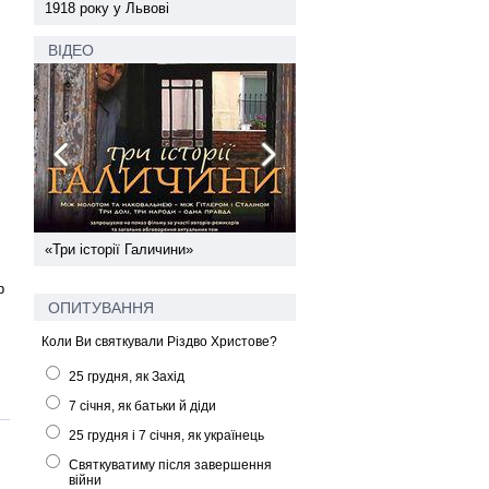
1918 року у Львові
1918 року у Львові
ВІДЕО
ї
«Три історії Галичини»
Спільний інформпростір За
України
р
ОПИТУВАННЯ
Коли Ви святкували Різдво Христове?
25 грудня, як Захід
7 січня, як батьки й діди
25 грудня і 7 січня, як українець
Святкуватиму після завершення
війни