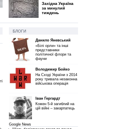
Західна Україна
за минулий
тиждень
БЛОГИ
Данило Яневський
«Білі орли» та інші
представники
політичної флори та
фауни
Володимир Бойко
На Сході України з 2014
року тривала незаконна
ті
військова операція
Іван Гергардт
Кожен 5-й загиблий на
цій війні – закарпатець
Google News
-