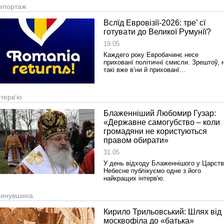
епортаж
Вслїд Евровізїї-2026: тре’ сї
готувати до Великої Румунїї?
19.05
Каждего року Евробачинє несе
прихованї політичнї смисли. Зрештоў, 
такі вже в’ни й прихованї...
нтерв’ю
Блаженніший Любомир Гузар:
«Державне самогубство – коли
громадяни не користуються
правом обирати»
31.05
У день відходу Блаженнішого у Царст
Небесне публікуємо одне з його
найкращих інтерв'ю.
инувшина
Кирило Трильовський: Шлях від
москвофіла до «батька»
Реконструкція подій 1 листопад