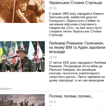
1918 року у Львові
Українських Січових Стрільців
07.05
6 травня 1864 року народився Кирило
Трильовський, майбутній депутат
Галицького і Віденського Сеймів та
засновник військово-спортивного
товариства «Січ», на базі якого було
створено легіон Українських Січових
Стрільців.
Любомир Романків: Галичанин,
на якому IBM та Apple заробили
мільярди
Спільний інформпростір Західно
18.04
України
17 квітня 1931 року народився Любоми
Романків. Потрапивши після війни до
Північної Америки, він винайшов
ключову технологію комп'ютерного
«жорсткого диска». Проте заробили на
цьому корпорації, а не сам винахідник.
айджест
Поляки, поляки, поляки...
29.11