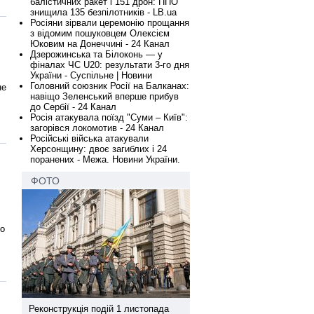
балістичних ракет і 151 дрон: ППО
знищила 135 безпілотників - LB.ua
Росіяни зірвали церемонію прощання
з відомим пошуковцем Олексієм
Юковим на Донеччині - 24 Канал
Дзерожинська та Білоконь — у
фіналах ЧС U20: результати 3-го дня
України - Суспільне | Новини
Головний союзник Росії на Балканах:
не
навіщо Зеленський вперше прибув
до Сербії - 24 Канал
Росія атакувала поїзд "Суми – Київ":
загорівся локомотив - 24 Канал
Російські війська атакували
Херсонщину: двоє загиблих і 24
поранених - Межа. Новини України.
ФОТО
во
а
Реконструкція подій 1 листопада
Реконструкція подій 1 лис