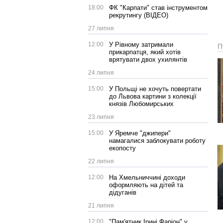
18:00
ФК "Карпати" став інструментом
рекрутингу (ВІДЕО)
27 липня
12:00
У Рівному затримали
П
прикарпатця, який хотів
врятувати двох ухилянтів
24 липня
15:00
У Польщі не хочуть повертати
до Львова картини з колекції
князів Любомирських
23 липня
15:00
У Яремче "джипери"
намагалися заблокувати роботу
екопосту
22 липня
12:00
На Хмельниччині доходи
оформляють на дітей та
дідуганів
21 липня
12:00
"Пам'ятник Ірині Фаріон" у