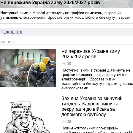
Чи переживе Україна зиму 2026/2027 років
Наступної зими в Україні діятимуть не графіки вимкнень, а графіки
увімкнень електроенергії. Зростає ризик масштабного блекауту і втрати
цілісності енергосистеми.
РЕФЛЕКСІЇ
налітика
Чи переживе Україна зиму
2026/2027 років
06.08
Наступної зими в Україні діятимуть не
графіки вимкнень, а графіки увімкнень
електроенергії. Зростає ризик
масштабного блекауту і втрати ціліснос
енергосистеми.
Західна Україна за минулий
тиждень: Кадрові зміни та
рекрутація до війська за
допомогою футболу
03.08
Новим «титульним спонсором»
футбольного клубу «Карпати» стала 80