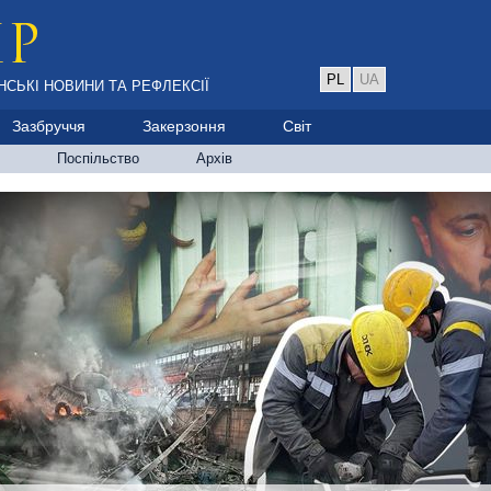
PL
UA
НСЬКІ НОВИНИ ТА РЕФЛЕКСІЇ
Зазбруччя
Закерзоння
Світ
Поспільство
Архів