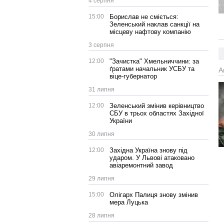
4 серпня
15:00
Борислав не сміється:
Зеленський наклав санкції на
місцеву нафтову компанію
3 серпня
12:00
"Зачистка" Хмельниччини: за
ґратами начальник УСБУ та
А
віце-губернатор
31 липня
12:00
Зеленський змінив керівництво
СБУ в трьох областях Західної
України
30 липня
12:00
Західна Україна знову під
ударом. У Львові атаковано
авіаремонтний завод
29 липня
15:00
Олігарх Палиця знову змінив
мера Луцька
28 липня