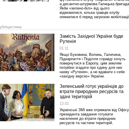
а десантно-штурмова Галицька бригада
Якби «зелено-білі» від цього
відмовилися, кілька гравців клубу
опинилися б перед загрозою мобілізації
убліцистика
Замість Західної України буде
Рутенія
01.11
Якщо Буковина, Волинь, Галичина,
Підкарпаття і Поділля справді хочуть
повернутися в Европу, цим землям
потрібно згадати про єдину для них
назву «Рутенія», а не вдавати з себе
«західну версію» України.
Зеленський готує українців до
втрати природних ресурсів та
здачі територій
13.02
Українські ЗМІ вже отримали від Офісу
президента завдання готувати
населення до втрати природних
ресурсів та частини територій.