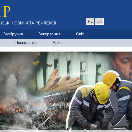
PL
UA
НСЬКІ НОВИНИ ТА РЕФЛЕКСІЇ
Зазбруччя
Закерзоння
Світ
Поспільство
Архів