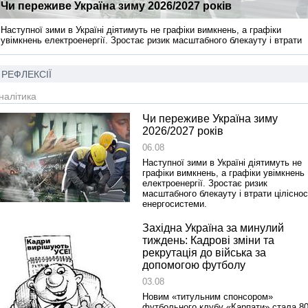
Чи переживе Україна зиму 2026/2027 років
Наступної зими в Україні діятимуть не графіки вимкнень, а графіки
увімкнень електроенергії. Зростає ризик масштабного блекауту і втрати
цілісності енергосистеми.
РЕФЛЕКСІЇ
налітика
Чи переживе Україна зиму
2026/2027 років
06.08
Наступної зими в Україні діятимуть не
графіки вимкнень, а графіки увімкнень
електроенергії. Зростає ризик
масштабного блекауту і втрати ціліснос
енергосистеми.
Західна Україна за минулий
тиждень: Кадрові зміни та
рекрутація до війська за
допомогою футболу
03.08
Новим «титульним спонсором»
футбольного клубу «Карпати» стала 80