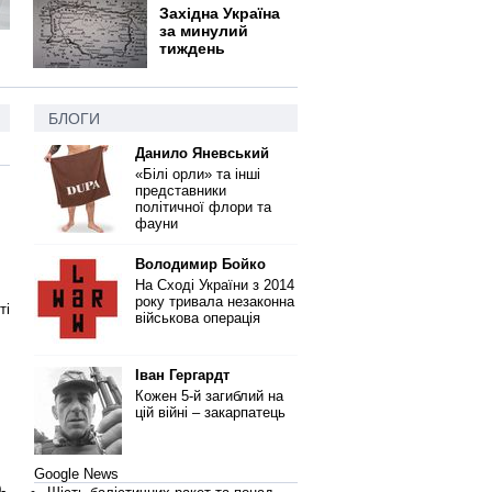
Західна Україна
за минулий
тиждень
БЛОГИ
Данило Яневський
«Білі орли» та інші
представники
політичної флори та
фауни
Володимир Бойко
На Сході України з 2014
року тривала незаконна
ті
військова операція
Іван Гергардт
Кожен 5-й загиблий на
цій війні – закарпатець
Google News
-