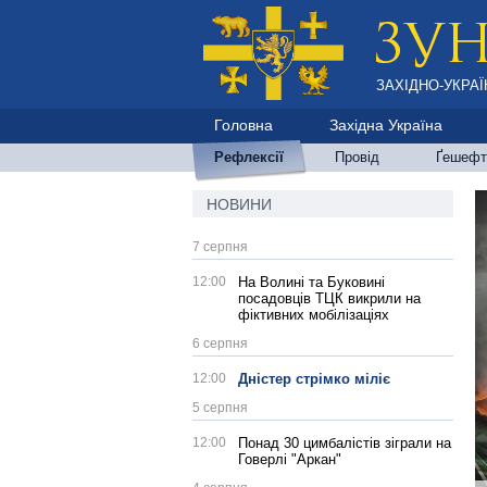
ЗАХІДНО-УКРАЇ
Головна
Західна Україна
Рефлексії
Провід
Ґешефт
НОВИНИ
7 серпня
12:00
На Волині та Буковині
посадовців ТЦК викрили на
фіктивних мобілізаціях
6 серпня
12:00
Дністер стрімко міліє
5 серпня
12:00
Понад 30 цимбалістів зіграли на
Говерлі "Аркан"