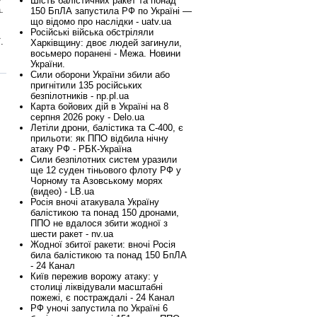
Шість балістичних ракет та понад
.
150 БпЛА запустила РФ по Україні —
що відомо про наслідки - uatv.ua
Російські війська обстріляли
.
Харківщину: двоє людей загинули,
восьмеро поранені - Межа. Новини
України.
Сили оборони України збили або
пригнітили 135 російських
безпілотників - np.pl.ua
Карта бойових дій в Україні на 8
серпня 2026 року - Delo.ua
Летіли дрони, балістика та С-400, є
прильоти: як ППО відбила нічну
атаку РФ - РБК-Україна
Сили безпілотних систем уразили
ще 12 суден тіньового флоту РФ у
Чорному та Азовському морях
(видео) - LB.ua
Росія вночі атакувала Україну
балістикою та понад 150 дронами,
ППО не вдалося збити жодної з
шести ракет - nv.ua
Жодної збитої ракети: вночі Росія
била балістикою та понад 150 БпЛА
- 24 Канал
Київ пережив ворожу атаку: у
столиці ліквідували масштабні
пожежі, є постраждалі - 24 Канал
РФ уночі запустила по Україні 6