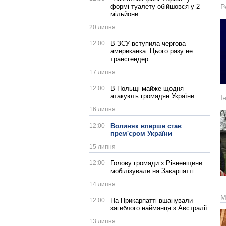
формі туалету обійшовся у 2
Р
мільйони
20 липня
12:00
В ЗСУ вступила чергова
американка. Цього разу не
трансгендер
17 липня
12:00
В Польщі майже щодня
атакують громадян України
І
16 липня
12:00
Волиняк вперше став
прем'єром України
15 липня
12:00
Голову громади з Рівненщини
мобілізували на Закарпатті
14 липня
М
12:00
На Прикарпатті вшанували
загиблого найманця з Австралії
13 липня