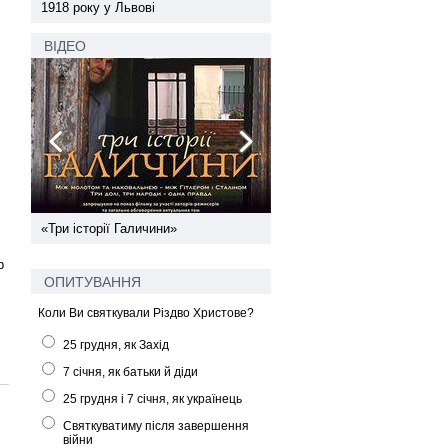
1918 року у Львові
1918 року у Львові
ВІДЕО
ї
«Три історії Галичини»
Спільний інформпростір За
України
р
ОПИТУВАННЯ
Коли Ви святкували Різдво Христове?
25 грудня, як Захід
7 січня, як батьки й діди
25 грудня і 7 січня, як українець
Святкуватиму після завершення
війни