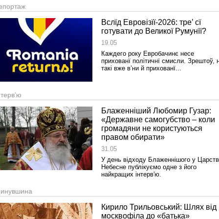
епортаж
Вслїд Евровізїї-2026: тре’ сї
готувати до Великої Румунїї?
19.05
Каждего року Евробачинє несе
прихованї політичнї смисли. Зрештоў, 
такі вже в’ни й прихованї...
нтерв’ю
Блаженніший Любомир Гузар:
«Державне самогубство – коли
громадяни не користуються
правом обирати»
31.05
У день відходу Блаженнішого у Царст
Небесне публікуємо одне з його
найкращих інтерв'ю.
инувшина
Кирило Трильовський: Шлях від
москвофіла до «батька»
Реконструкція подій 1 листопад