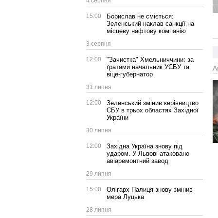
4 серпня
15:00
Борислав не сміється:
Зеленський наклав санкції на
місцеву нафтову компанію
3 серпня
12:00
"Зачистка" Хмельниччини: за
ґратами начальник УСБУ та
А
віце-губернатор
31 липня
12:00
Зеленський змінив керівництво
СБУ в трьох областях Західної
України
30 липня
12:00
Західна Україна знову під
ударом. У Львові атаковано
авіаремонтний завод
29 липня
15:00
Олігарх Палиця знову змінив
мера Луцька
28 липня