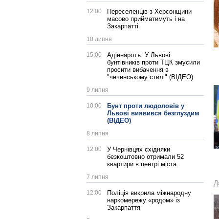
12:00
Переселенців з Херсонщини
масово прийматимуть і на
Закарпатті
10 липня
15:00
Адіннаротъ: У Львові
бунтівників проти ТЦК змусили
просити вибачення в
"чеченському стилі" (ВІДЕО)
9 липня
10:00
Бунт проти людоловів у
Львові виявився безглуздим
(ВІДЕО)
8 липня
12:00
У Чернівцях східняки
безкоштовно отримали 52
квартири в центрі міста
7 липня
Д
12:00
Поліція викрила міжнародну
наркомережу «родом» із
Закарпаття