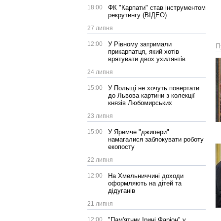
18:00
ФК "Карпати" став інструментом
рекрутингу (ВІДЕО)
27 липня
12:00
У Рівному затримали
П
прикарпатця, який хотів
врятувати двох ухилянтів
24 липня
15:00
У Польщі не хочуть повертати
до Львова картини з колекції
князів Любомирських
23 липня
15:00
У Яремче "джипери"
намагалися заблокувати роботу
екопосту
22 липня
12:00
На Хмельниччині доходи
оформляють на дітей та
дідуганів
21 липня
12:00
"Пам'ятник Ірині Фаріон" у