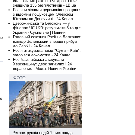
балістичних ракет і 151 дрон: ППО
знищила 135 безпілотників - LB.ua
Росіяни зірвали церемонію прощання
з відомим пошуковцем Олексієм
Юковим на Донеччині - 24 Канал
Дзерожинська та Білоконь — у
фіналах ЧС U20: результати 3-го дня
України - Суспільне | Новини
Головний союзник Росії на Балканах:
не
навіщо Зеленський вперше прибув
до Сербії - 24 Канал
Росія атакувала поїзд "Суми – Київ":
загорівся локомотив - 24 Канал
Російські війська атакували
Херсонщину: двоє загиблих і 24
поранених - Межа. Новини України.
ФОТО
во
а
Реконструкція подій 1 листопада
Реконструкція подій 1 лис