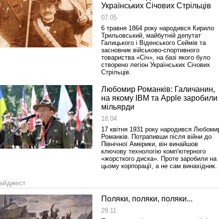
1918 року у Львові
Українських Січових Стрільців
07.05
6 травня 1864 року народився Кирило
Трильовський, майбутній депутат
Галицького і Віденського Сеймів та
засновник військово-спортивного
товариства «Січ», на базі якого було
створено легіон Українських Січових
Стрільців.
Любомир Романків: Галичанин,
на якому IBM та Apple заробили
мільярди
Спільний інформпростір Західно
18.04
України
17 квітня 1931 року народився Любоми
Романків. Потрапивши після війни до
Північної Америки, він винайшов
ключову технологію комп'ютерного
«жорсткого диска». Проте заробили на
цьому корпорації, а не сам винахідник.
айджест
Поляки, поляки, поляки...
29.11