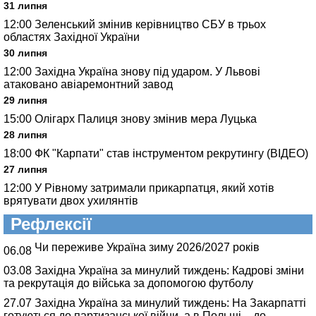
31 липня
12:00
Зеленський змінив керівництво СБУ в трьох
областях Західної України
30 липня
12:00
Західна Україна знову під ударом. У Львові
атаковано авіаремонтний завод
29 липня
15:00
Олігарх Палиця знову змінив мера Луцька
28 липня
18:00
ФК "Карпати" став інструментом рекрутингу (ВІДЕО)
27 липня
12:00
У Рівному затримали прикарпатця, який хотів
врятувати двох ухилянтів
Рефлексії
Чи переживе Україна зиму 2026/2027 років
06.08
03.08
Західна Україна за минулий тиждень: Кадрові зміни
та рекрутація до війська за допомогою футболу
27.07
Західна Україна за минулий тиждень: На Закарпатті
готуються до партизанської війни, а в Польщі – до