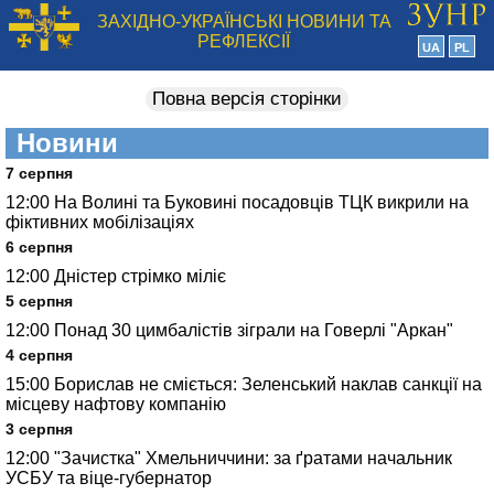
ЗАХІДНО-УКРАЇНСЬКІ НОВИНИ ТА
РЕФЛЕКСІЇ
UA
PL
Повна версія сторінки
Новини
7 серпня
12:00
На Волині та Буковині посадовців ТЦК викрили на
фіктивних мобілізаціях
6 серпня
12:00
Дністер стрімко міліє
5 серпня
12:00
Понад 30 цимбалістів зіграли на Говерлі "Аркан"
4 серпня
15:00
Борислав не сміється: Зеленський наклав санкції на
місцеву нафтову компанію
3 серпня
12:00
"Зачистка" Хмельниччини: за ґратами начальник
УСБУ та віце-губернатор