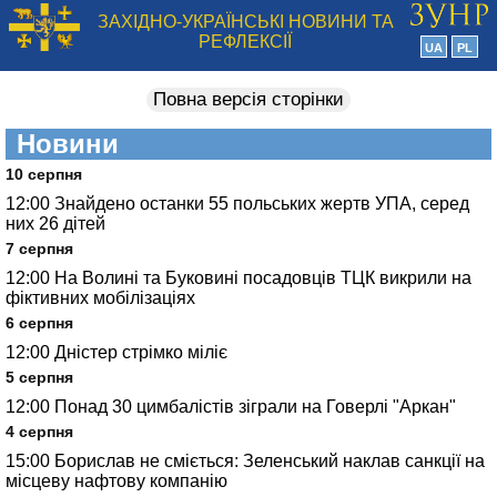
ЗАХІДНО-УКРАЇНСЬКІ НОВИНИ ТА
РЕФЛЕКСІЇ
UA
PL
Повна версія сторінки
Новини
10 серпня
12:00
Знайдено останки 55 польських жертв УПА, серед
них 26 дітей
7 серпня
12:00
На Волині та Буковині посадовців ТЦК викрили на
фіктивних мобілізаціях
6 серпня
12:00
Дністер стрімко міліє
5 серпня
12:00
Понад 30 цимбалістів зіграли на Говерлі "Аркан"
4 серпня
15:00
Борислав не сміється: Зеленський наклав санкції на
місцеву нафтову компанію