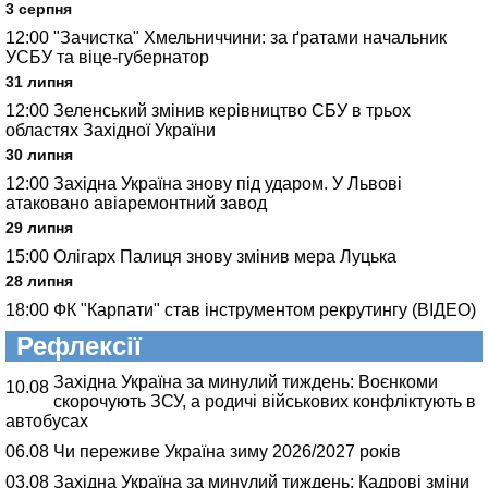
3 серпня
12:00
"Зачистка" Хмельниччини: за ґратами начальник
УСБУ та віце-губернатор
31 липня
12:00
Зеленський змінив керівництво СБУ в трьох
областях Західної України
30 липня
12:00
Західна Україна знову під ударом. У Львові
атаковано авіаремонтний завод
29 липня
15:00
Олігарх Палиця знову змінив мера Луцька
28 липня
18:00
ФК "Карпати" став інструментом рекрутингу (ВІДЕО)
Рефлексії
Західна Україна за минулий тиждень: Воєнкоми
10.08
скорочують ЗСУ, а родичі військових конфліктують в
автобусах
06.08
Чи переживе Україна зиму 2026/2027 років
03.08
Західна Україна за минулий тиждень: Кадрові зміни