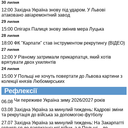
30 липня
12:00
Західна Україна знову під ударом. У Львові
атаковано авіаремонтний завод
29 липня
15:00
Олігарх Палиця знову змінив мера Луцька
28 липня
18:00
ФК "Карпати" став інструментом рекрутингу (ВІДЕО)
27 липня
12:00
У Рівному затримали прикарпатця, який хотів
врятувати двох ухилянтів
24 липня
15:00
У Польщі не хочуть повертати до Львова картини з
колекції князів Любомирських
Рефлексії
Чи переживе Україна зиму 2026/2027 років
06.08
03.08
Західна Україна за минулий тиждень: Кадрові зміни
та рекрутація до війська за допомогою футболу
27.07
Західна Україна за минулий тиждень: На Закарпатті
готуються до партизанської війни, а в Польщі – до