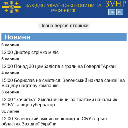
ЗАХІДНО-УКРАЇНСЬКІ НОВИНИ ТА
РЕФЛЕКСІЇ
UA
PL
Повна версія сторінки
Новини
6 серпня
12:00
Дністер стрімко міліє
5 серпня
12:00
Понад 30 цимбалістів зіграли на Говерлі "Аркан"
4 серпня
15:00
Борислав не сміється: Зеленський наклав санкції на
місцеву нафтову компанію
3 серпня
12:00
"Зачистка" Хмельниччини: за ґратами начальник
УСБУ та віце-губернатор
31 липня
12:00
Зеленський змінив керівництво СБУ в трьох
областях Західної України